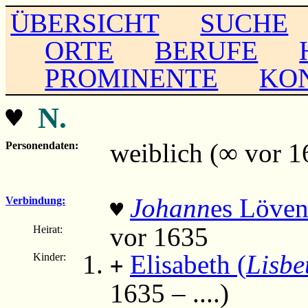
ÜBERSICHT
SUCHE
ORTE
BERUFE
PROMINENTE
KO
♥
N.
weiblich (∞ vor 1
Personendaten:
Johann
es Löven
Verbindung:
♥
vor 1635
Heirat:
Elisabeth (
Lisbe
Kinder:
+
1635 – ....)