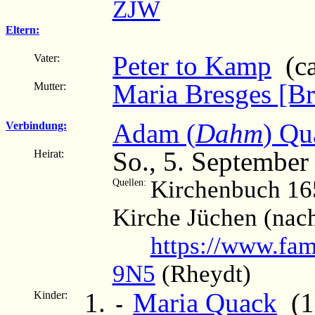
ZJW
Eltern:
Peter to Kamp
(ca
Vater:
Maria Bresges [Br
Mutter:
Adam (
Dahm
) Qu
Verbindung:
So., 5. September
Heirat:
Kirchenbuch 16
Quellen:
Kirche Jüchen (nac
https://www.fam
9N5
(Rheydt)
Maria Quack
(17
Kinder:
-