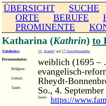
ÜBERSICHT
SUCHE
ORTE
BERUFE
PROMINENTE
KO
Katharina (
Kathrin
)
to
Tafelindex:
15 „Kamp“
auf
17 Anschlusstafeln
weiblich (1695 – ..
Personendaten:
evangelisch-refor
Religion:
Rheydt-Bonnenbro
Geburt:
So., 4. September
Taufe:
https://www.fa
Quelle: