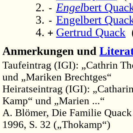
Engel
bert Quac
-
Engelbert Quac
-
Gertrud Quack
(
+
Anmerkungen und
Litera
Taufeintrag (IGI): „Cathrin T
und „Mariken Brechtges“
Heiratseintrag (IGI): „Cathari
Kamp“ und „Marien ...“
A. Blömer, Die Familie Quac
1996, S. 32 („Thokamp“)