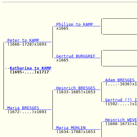
                                                       
                                                       
                                         ______________
                                        |              
 Philipp to KAMP   
|              
                    | x1665             |              
                    |                   |______________
                    |                                  
 Peter to KAMP     
|                                  
| (1666-1728)x1693  |                                  
|                   |                    ______________
|                   |                   |              
|                   |
 Gertrud BURGGREF  
|              
|                     x1665             |              
|                                       |______________
|--
Katharina to KAMP
|  
(1695-....)x1717
                                    
|                                                      
|                                        
 Adam BRESGES 
|                                       | (....-1636)x1
|                    
 Heinrich BRESGES  
|

|                   | (1633-1685)x1653  |              
|                   |                   |              
|                   |                   |
 Gertrud (?) I
|                   |                     (1592-....)x1
|
 Maria BRESGES     
|

  (1672-....)x1693  |                                  
                    |                                  
                    |                    
 Heinrich WEVE
                    |                   | (1600-1673)x1
                    |
 Maria MÜHLEN      
|

                      (1634-1708)x1653  |              
                                        |              