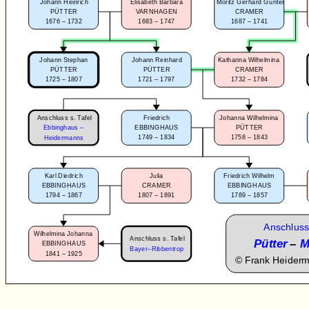
Johann Heinrich
Elisabeth Barbara
Moritz Gerhard Gunter
PÜTTER
VARNHAGEN
CRAMER
1676 – 1732
1683 – 1747
1687 – 1741
Johann Stephan
Johann Reinhard
Katharina Wilhelmina
PÜTTER
PÜTTER
CRAMER
1725 – 1807
1721 – 1797
1732 – 1784
Anschluss s. Tafel
Friedrich
Johanna Wilhelmina
Ebbinghaus –
EBBINGHAUS
PÜTTER
1749 – 1834
1758 – 1843
Heidermanns
Karl Diedrich
Julia
Friedrich Wilhelm
EBBINGHAUS
CRAMER
EBBINGHAUS
1794 – 1867
1807 – 1891
1789 – 1857
Anschluss
Wilhelmina Johanna
Anschluss s. Tafel
Pütter
–
M
EBBINGHAUS
Bayer–Ribbentrop
1841 – 1925
©
Frank Heider