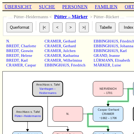
ÜBERSICHT
SUCHE
PERSONEN
FAMILIEN
OR
Pütter – Märker
… Pütter–Heidermanns <
> Pütter–Rückert …
N.
CRAMER
,
Gerhard
EBBINGHAUS
,
Friedric
BREDT
,
Charlotte
CRAMER
,
Gerhard
EBBINGHAUS
,
Johanna
BREDT
,
Goswin
CRAMER
,
Julchen
EBBINGHAUS
,
Karl
BREDT
,
Helene
CRAMER
,
Katharina
GRAND
,
Jeanne
BREDT
,
Karl
CRAMER
,
Wilhelmina
LÜRMANN
,
Elisabeth
CRAMER
,
Caspar
EBBINGHAUS
,
Friedrich
MÄRKER
,
Luise
Anschluss s. Tafel
Varnhagen –
NERVENICH
–
1701
Heidermanns
Caspar Gerhard
Anschluss s. Tafel
N.
CRAMER
Pütter–Heidermanns
~1662 – 1706