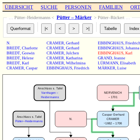
ÜBERSICHT
SUCHE
PERSONEN
FAMILIEN
OR
Pütter – Märker
… Pütter–Heidermanns <
> Pütter–Rückert …
N.
CRAMER
,
Gerhard
EBBINGHAUS
,
Friedric
BREDT
,
Charlotte
CRAMER
,
Gerhard
EBBINGHAUS
,
Johanna
BREDT
,
Goswin
CRAMER
,
Julchen
EBBINGHAUS
,
Karl
BREDT
,
Helene
CRAMER
,
Katharina
GRAND
,
Jeanne
BREDT
,
Karl
CRAMER
,
Wilhelmina
LÜRMANN
,
Elisabeth
CRAMER
,
Caspar
EBBINGHAUS
,
Friedrich
MÄRKER
,
Luise
Anschluss s. Tafel
Varnhagen –
NERVENICH
–
1701
Heidermanns
Caspar Gerhard
Anschluss s. Tafel
N.
CRAMER
Pütter–Heidermanns
~1662 – 1706