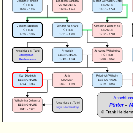
Johann Heinrich
Elisabeth Barbara
Moritz Gerhard Gunter
PÜTTER
VARNHAGEN
CRAMER
1676 – 1732
1683 – 1747
1687 – 1741
Johann Stephan
Johann Reinhard
Katharina Wilhelmina
PÜTTER
PÜTTER
CRAMER
1725 – 1807
1721 – 1797
1732 – 1784
Anschluss s. Tafel
Friedrich
Johanna Wilhelmina
Ebbinghaus –
EBBINGHAUS
PÜTTER
1749 – 1834
1758 – 1843
Heidermanns
Karl Diedrich
Julia
Friedrich Wilhelm
EBBINGHAUS
CRAMER
EBBINGHAUS
1794 – 1867
1807 – 1891
1789 – 1857
Anschluss
Wilhelmina Johanna
Anschluss s. Tafel
Pütter
–
M
EBBINGHAUS
Bayer–Ribbentrop
1841 – 1925
©
Frank Heider