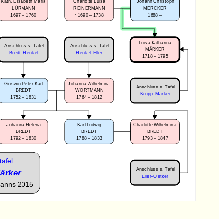
Kath. Elisabeth Maria
Charlotte Luisa
Johann Christoph
LÜRMANN
REINERMANN
MERCKER
1697 – 1760
~1690 – 1738
1688 –
Luisa Katharina
Anschluss s. Tafel
Anschluss s. Tafel
MÄRKER
Bredt–Henkel
Henkel–Eller
1718 – 1795
Goswin Peter Karl
Johanna Wilhelmina
Anschluss s. Tafel
BREDT
WORTMANN
Krupp–Märker
1752 – 1831
1764 – 1812
Johanna Helena
Karl Ludwig
Charlotte Wilhelmina
BREDT
BREDT
BREDT
1792 – 1830
1788 – 1833
1793 – 1847
tafel
Anschluss s. Tafel
ärker
Eller–Oetker
manns 2015