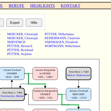
TE
BERUFE
HIGHLIGHTS
KONTAKT
h
MERCKER
,
Christoph
PÜTTER
,
Wilhelmina
MERCKER
,
Christoph
REINERMANN
,
Charlotte
NERVENICH
VARNHAGEN
,
Elisabeth
PÜTTER
,
Heinrich
WORTMANN
,
Wilhelmine
PÜTTER
,
Reinhard
PÜTTER
,
Stephan
Johann Gerhard
Jeanne Marguérite
Anschluss s. Tafel
CRAMER
le GRAND
Märker–Heidermanns
~1610 – 1692
1625 – <1660
Katharina Margaretha
Johann Christoph
Anschluss s. Tafel
CRAMER
MERCKER
Krummacher–Märker
~1650 – 1741
~1643 – <1714