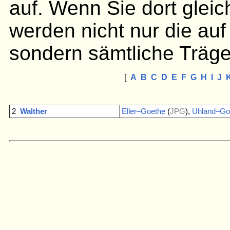
auf. Wenn Sie dort gleic
werden nicht nur die auf
sondern sämtliche Träge
[
A
B
C
D
E
F
G
H
I
J
2
Walther
Eller–Goethe
(
JPG
),
Uhland–Go