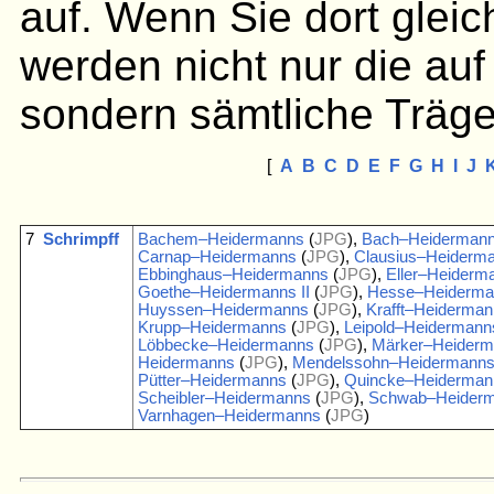
auf. Wenn Sie dort gleic
werden nicht nur die auf
sondern sämtliche Träge
[
A
B
C
D
E
F
G
H
I
J
7
Schrimpff
Bachem–Heidermanns
(
JPG
),
Bach–Heiderman
Carnap–Heidermanns
(
JPG
),
Clausius–Heiderm
Ebbinghaus–Heidermanns
(
JPG
),
Eller–Heiderma
Goethe–Heidermanns II
(
JPG
),
Hesse–Heiderma
Huyssen–Heidermanns
(
JPG
),
Krafft–Heiderma
Krupp–Heidermanns
(
JPG
),
Leipold–Heidermann
Löbbecke–Heidermanns
(
JPG
),
Märker–Heider
Heidermanns
(
JPG
),
Mendelssohn–Heidermann
Pütter–Heidermanns
(
JPG
),
Quincke–Heiderman
Scheibler–Heidermanns
(
JPG
),
Schwab–Heider
Varnhagen–Heidermanns
(
JPG
)