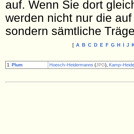
auf. Wenn Sie dort gleic
werden nicht nur die auf
sondern sämtliche Träge
[
A
B
C
D
E
F
G
H
I
J
1
Plum
Hoesch–Heidermanns
(
JPG
),
Kamp–Heid