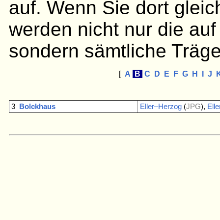
auf. Wenn Sie dort gleic
werden nicht nur die auf
sondern sämtliche Träge
[
A
B
C
D
E
F
G
H
I
J
3
Bolckhaus
Eller–Herzog
(
JPG
),
Ell