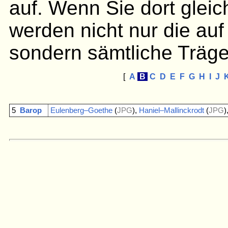
auf. Wenn Sie dort gleic
werden nicht nur die auf
sondern sämtliche Träge
[
A
B
C
D
E
F
G
H
I
J
5
Barop
Eulenberg–Goethe
(
JPG
),
Haniel–Mallinckrodt
(
JPG
)