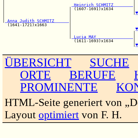
|                                                    | 
|                           
 Heinrich SCHMITZ        
| 
|                          | (1607-1691)x1634        | 
|                          |                         |
♥
|                          |                           
|
 Anna Judith SCHMITZ      
|                           
  (1641-1721)x1663         |                           
                           |                          
♥
                           |                         | 
                           |
 Lucia MAY               
| 
                             (1611-1693)x1634        | 
                                                     |
♥
ÜBERSICHT
SUCHE
ORTE
BERUFE
PROMINENTE
KO
HTML-Seite generiert von „
Layout
optimiert
von F. H.