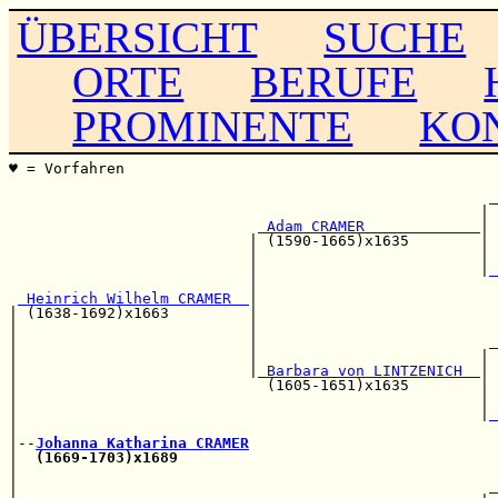
ÜBERSICHT
SUCHE
ORTE
BERUFE
PROMINENTE
KO
♥ = Vorfahren                                          
                                                       
 
                                                     | 
 Adam CRAMER             
|

                           | (1590-1665)x1635        | 
                           |                         | 
                           |                         |
 
                           |                           
 Heinrich Wilhelm CRAMER  
|

| (1638-1692)x1663         |                           
|                          |                           
|                          |                          
 
|                          |                         | 
|                          |
 Barbara von LINTZENICH  
|

|                            (1605-1651)x1635        | 
|                                                    | 
|                                                    |
 
|                                                      
|--
Johanna Katharina CRAMER
|  
(1669-1703)x1689
                                    
|                                                      
|                                                     
 