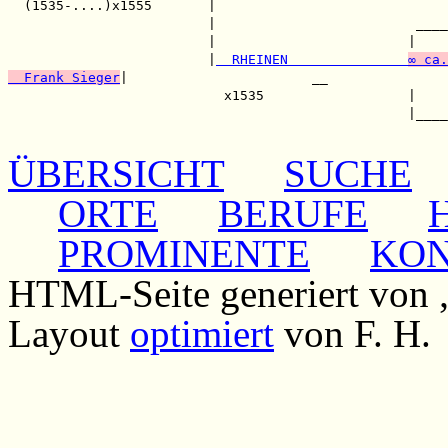
  (1535-....)x1555       |                             
                         |                         ____
                         |                        |    
                         |
  RHEINEN               
∞ ca.
  Frank Sieger
|                       __

                           x1535                  |    
                                                  |____
ÜBERSICHT
SUCHE
ORTE
BERUFE
PROMINENTE
KO
HTML-Seite generiert von
Layout
optimiert
von F. H.