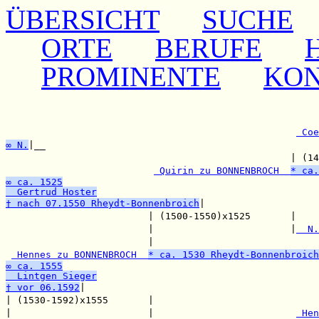
ÜBERSICHT
SUCHE
ORTE
BERUFE
PROMINENTE
KO
                                                       
                                                       
 Coe
∞ N.
|__

                                                  | (14
 Quirin zu BONNENBROCH  
* ca.
∞ ca. 1525
  Gertrud Hoster
† nach 07.1550 Rheydt-Bonnenbroich
|                    
                         | (1500-1550)x1525       |    
                         |                        |
  N.
                         |                             
 Hennes zu BONNENBROCH  
* ca. 1530 Rheydt-Bonnenbroich
∞ ca. 1555
  Lintgen Sieger
† vor 06.1592
|                                         
| (1530-1592)x1555       |                             
|                        |                         
 Hen