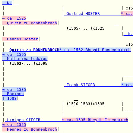
  N.
|__

|                        |                        | x15
|                        |
 Gertrud HOSTER         
* ca.
∞ ca. 1525
  Quirin zu Bonnenbroch
|                       __

|                          (1505-....)x1525       |    
|                                                 |
  N.
  Hennes Hoster
|__

|                                                   x15
|--
Quirin zu BONNENBROCH
* ca. 1562 Rheydt-Bonnenbroich
∞ ca. 1595
  Katharina Ludwigs

|  
(1562-....)x1595
                                    
|                                                      
|                                                  ____
|                                                 |    
|                         
 Frank SIEGER           
* ca.
∞ ca. 1535
  Rheinen
† 1583
|                       __

|                        | (1510-1583)x1535       |    
|                        |                        |____
|                        |                             
|
 Lintgen SIEGER         
* ca. 1535 Rheydt-Elsenbruch
∞ ca. 1555
  Hennes zu Bonnenbroch
|                               