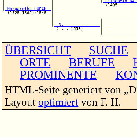
|                   |                   |
 Elisabeth BAL
|                   |                     x1495        
|
 Margaretha HUECK  
|                                  
  (1525-1583)x1545  |                                  
                    |                    ______________
                    |                   |              
                    |
  N.               
|              
                      (....-1558)       |              
                                        |______________
ÜBERSICHT
SUCHE
ORTE
BERUFE
PROMINENTE
KO
HTML-Seite generiert von „
Layout
optimiert
von F. H.