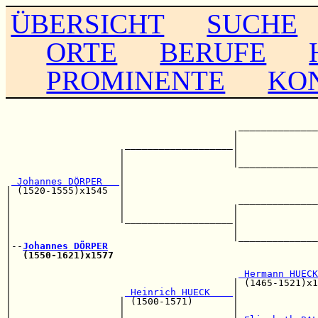
ÜBERSICHT
SUCHE
ORTE
BERUFE
PROMINENTE
KO
                                                       
                                                       
                                         ______________
                                        |              
                     ___________________|              
                    |                   |              
                    |                   |______________
                    |                                  
 Johannes DÖRPER   
|                                  
| (1520-1555)x1545  |                                  
|                   |                    ______________
|                   |                   |              
|                   |___________________|              
|                                       |              
|                                       |______________
|--
Johannes DÖRPER
|  
(1550-1621)x1577
|                                                      
|                                        
 Hermann HUECK
|                                       | (1465-1521)x1
|                    
 Heinrich HUECK    
|

|                   | (1500-1571)       |              
|                   |                   |              