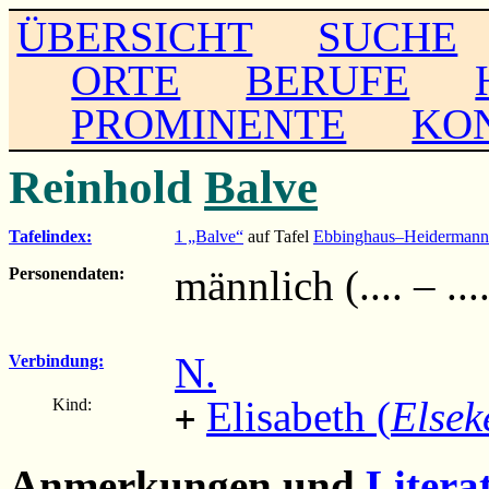
ÜBERSICHT
SUCHE
ORTE
BERUFE
PROMINENTE
KO
Reinhold
Balve
Tafelindex:
1 „Balve“
auf Tafel
Ebbinghaus–Heidermann
männlich (.... – ...
Personendaten:
N.
Verbindung:
Elisabeth (
Elsek
Kind:
+
Anmerkungen und
Litera