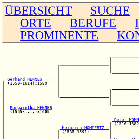
ÜBERSICHT
SUCHE
ORTE
BERUFE
PROMINENTE
KO
                                                       
                                                       
                                            ___________
                                           |           
                       ____________________|           
                      |                    |           
                      |                    |___________
                      |                                
 Gerhard HENNES      
|                                
| (1550-1614)x1580    |                                
|                     |                     ___________
|                     |                    |           
|                     |____________________|           
|                                          |           
|                                          |___________
|--
Margaretha HENNES
|  
(1585-....)x1605
|                                                      
|                                           
 Peter MOMM
|                                          | (1510-1582
|                      
 Heinrich MOMMERTZ  
|

|                     | (1535-1591)        |           
|                     |                    |           