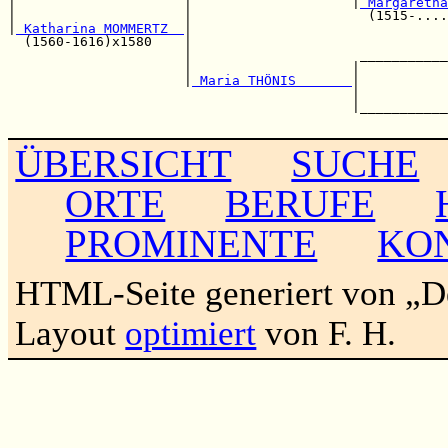
|                     |                    |
 Margaretha
|                     |                      (1515-....
|
 Katharina MOMMERTZ  
|                                
  (1560-1616)x1580    |                                
                      |                     ___________
                      |                    |           
                      |
 Maria THÖNIS       
|           
                                           |           
                                           |___________
ÜBERSICHT
SUCHE
ORTE
BERUFE
PROMINENTE
KO
HTML-Seite generiert von „
Layout
optimiert
von F. H.