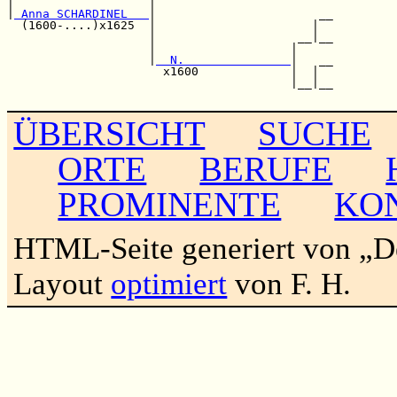
|                   |                         

|
 Anna SCHARDINEL   
|                       __

  (1600-....)x1625  |                      |  

                    |                    __|__

                    |                   |     

                    |
  N.               
|   __

                      x1600             |  |  

                                        |__|__

ÜBERSICHT
SUCHE
ORTE
BERUFE
PROMINENTE
KO
HTML-Seite generiert von „
Layout
optimiert
von F. H.