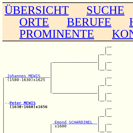
ÜBERSICHT
SUCHE
ORTE
BERUFE
PROMINENTE
KO
                                            __

                                           |  

                                         __|__

                                        |     

                     ___________________|   __

                    |                   |  |  

                    |                   |__|__

                    |                         

 Johannes MEWIS    
|                       __

| (1580-1630)x1625  |                      |  

|                   |                    __|__

|                   |                   |     

|                   |___________________|   __

|                                       |  |  

|                                       |__|__

|--
Peter MEWIS
|  
(1630-1660)x1656
                         __

|                                          |  

|                                        __|__

|                                       |     

|                    
 Emond SCHARDINEL  
|   __

|                   | x1600             |  |  

|                   |                   |__|__
