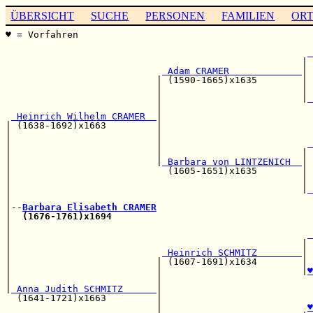
ÜBERSICHT
SUCHE
PERSONEN
FAMILIEN
OR
♥ = Vorfahren                                          
                                                       
 
                                                     | 
 Adam CRAMER             
|

                           | (1590-1665)x1635        | 
                           |                         | 
                           |                         |
 
                           |                           
 Heinrich Wilhelm CRAMER  
|

| (1638-1692)x1663         |                           
|                          |                           
|                          |                          
 
|                          |                         | 
|                          |
 Barbara von LINTZENICH  
|

|                            (1605-1651)x1635        | 
|                                                    | 
|                                                    |
 
|                                                      
|--
Barbara Elisabeth CRAMER
|  
(1676-1761)x1694
                                    
|                                                      
|                                                     
 
|                                                    | 
|                           
 Heinrich SCHMITZ        
| 
|                          | (1607-1691)x1634        | 
|                          |                         |
♥
|                          |                           
|
 Anna Judith SCHMITZ      
|                           
  (1641-1721)x1663         |                           
                           |                          
♥