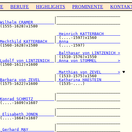
TE
BERUFE
HIGHLIGHTS
PROMINENTE
KONTAK
                        ___________________________

                       |                           

Wilhelm CRAMER         
|___________________________

(1555-1628)x1580                                   

                        
 Heinrich KATTERBACH       
                       | (....-1597)x1560          

Mechthild KATTERBACH   
|
 Anna                      
(1560-1628)x1580         (....-1597)               

                        
 Balthasar von LINTZENICH >
                       | (1510-1576)x1550          

Ludolf von LINTZENICH  
|
 Anna von STOMMEL         >
(1560-1612)x1600                                   

                        
 Matthias von ZEVEL       >
 ♥

                       | (1533-1575)x1560          

Barbara von ZEVEL      
|
 Katharina HAESTEIN        
(1575-1622)x1600         (1535-....)               

                        ___________________________

                       |                           

Konrad SCHMITZ         
|___________________________

(....-1609)x1607                                   

                        ___________________________

                       |                           

 Elisabeth JONEN       
|___________________________

(....-1664)x1607                                   

                        ___________________________

                       |                           

 Gerhard MAY           
|___________________________
