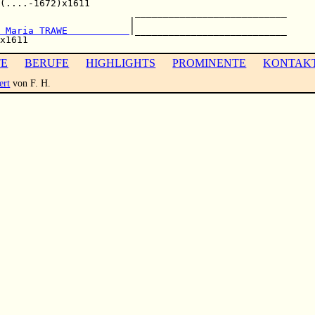
(....-1672)x1611                                   

                        ___________________________

                       |                           

 Maria TRAWE           
|___________________________

TE
BERUFE
HIGHLIGHTS
PROMINENTE
KONTAK
ert
von F. H.