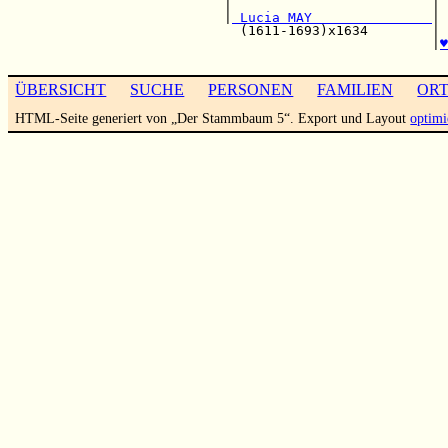
                           |                         | 
                           |
 Lucia MAY               
| 
                             (1611-1693)x1634        | 
                                                     |
♥
ÜBERSICHT
SUCHE
PERSONEN
FAMILIEN
OR
HTML-Seite generiert von „Der Stammbaum 5“. Export und Layout
optimi