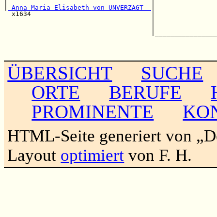
|                                     |                
|
 Anna Maria Elisabeth von UNVERZAGT  
|                
  x1634                               |                
                                      |                
                                      |                
                                      |________________
                                                       
                                                       
ÜBERSICHT
SUCHE
ORTE
BERUFE
PROMINENTE
KO
HTML-Seite generiert von „
Layout
optimiert
von F. H.