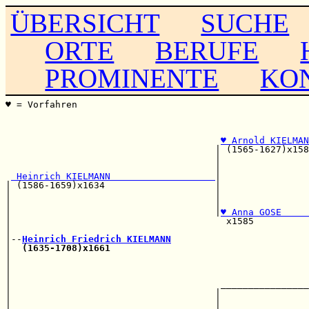
ÜBERSICHT
SUCHE
ORTE
BERUFE
PROMINENTE
KO
♥ = Vorfahren                                          
                                                       
                                                       
♥ Arnold KIELMAN
                                      | (1565-1627)x158
                                      |                
                                      |                
 Heinrich KIELMANN                   
|                
| (1586-1659)x1634                    |                
|                                     |                
|                                     |                
|                                     |
♥ Anna GOSE     
|                                       x1585          
|                                                      
|--
Heinrich Friedrich KIELMANN
|  
(1635-1708)x1661
                                    
|                                                      
|                                                      
|                                                      
|                                      ________________
|                                     |                
|                                     |                