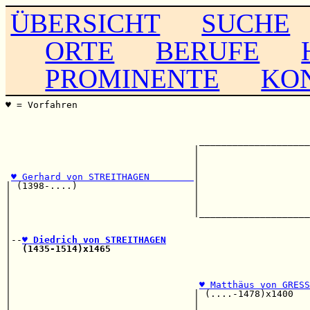
ÜBERSICHT
SUCHE
ORTE
BERUFE
PROMINENTE
KO
♥ = Vorfahren                                          
                                                       
                                                       
                                                       
                                   ____________________
                                  |                    
                                  |                    
                                  |                    
♥ Gerhard von STREITHAGEN        
|                    
| (1398-....)                     |                    
|                                 |                    
|                                 |                    
|                                 |____________________
|                                                      
|                                                      
|--
♥ Diedrich von STREITHAGEN
|  
(1435-1514)x1465
                                    
|                                                      
|                                                      
|                                                      
|                                  
♥ Matthäus von GRESS
|                                 | (....-1478)x1400   
|                                 |                    