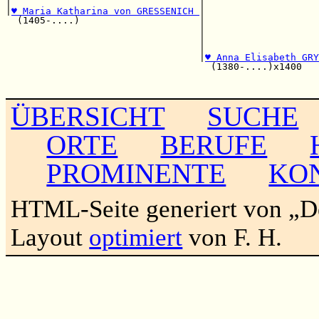
|                                 |                    
|
♥ Maria Katharina von GRESSENICH 
|

  (1405-....)                     |                   
                                  |                    
                                  |                    
                                  |                    
                                  |
♥ Anna Elisabeth GRY
                                    (1380-....)x1400   
                                                       
ÜBERSICHT
SUCHE
ORTE
BERUFE
PROMINENTE
KO
HTML-Seite generiert von „
Layout
optimiert
von F. H.