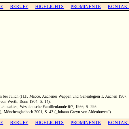
TE
BERUFE
HIGHLIGHTS
PROMINENTE
KONTAK
ven bei Jülich (H.F. Macco, Aachener Wappen und Genealogien 1, Aachen 1907
t von Werth, Bonn 1904, S. 14).
r Lehnsakten, Westdeutsche Familienkunde 6/7, 1956, S. 295
en), Mönchengladbach 2001, S. 43 („Johann Greyn von Aldenhoven“)
TE
BERUFE
HIGHLIGHTS
PROMINENTE
KONTAK