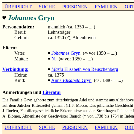
ÜBERSICHT
SUCHE
PERSONEN
FAMILIEN
OR
Johann
es
Gryn
♥
Personendaten:
männlich (ca. 1350 – ....)
Beruf:
Lehnsträger
Geburt:
ca. 1350 (?), Aldenhoven
Eltern:
Vater:
Johann
es Gryn
(∞ vor 1350 – ....)
♥
Mutter:
N.
(∞ vor 1350 – ....)
♥
Verbindung:
Maria
Elisabeth von Reuschenberg
♥
Heirat:
ca. 1375
Kind:
Anna
Elisabeth
Gryn
(ca. 1380 – ....)
♥
Anmerkungen und
Literatur
Die Familie Gryn gehörte zum ritterbürtigen Adel und stammt aus Aldenho
auf dem Jülicher Ritterzettel genannt (H.F. Macco, Das jülichsche Geschlech
J. Roelen, Familiengeschichtliche Erkenntnisse aus den Streithagen-Palande
A. Blömer, Ahnenliste der Geschwister Bausch (* von 1738 bis 1754 in Ind
ÜBERSICHT
SUCHE
PERSONEN
FAMILIEN
OR