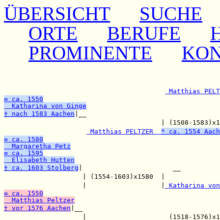
ÜBERSICHT
SUCHE
ORTE
BERUFE
PROMINENTE
KO
                                                       
                                                       
 Matthias PELT
∞ ca. 1550
  Katharina von Ginge
† nach 1583 Aachen
|__

                                        | (1508-1583)x1
 Matthias PELTZER  
* ca. 1554 Aach
∞ ca. 1580
  Margaretha Petz
∞ ca. 1595
  Elisabeth Hutten
† ca. 1603 Stolberg
|                       __

                    | (1554-1603)x1580  |              
                    |                   |
 Katharina von
∞ ca. 1550
  Matthias Peltzer
† vor 1576 Aachen
|__

                    |                     (1518-1576)x1