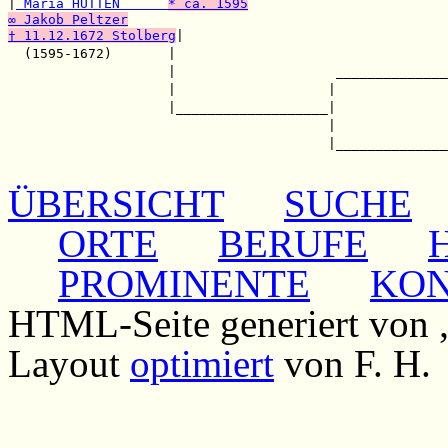
|
 Maria HUTTEN      
* ca. 1595
∞ Jakob Peltzer
† 11.12.1672 Stolberg
|                                 
  (1595-1672)       |                                  
                    |                    ______________
                    |                   |              
                    |___________________|              
                                        |              
                                        |______________
ÜBERSICHT
SUCHE
ORTE
BERUFE
PROMINENTE
KO
HTML-Seite generiert von
Layout
optimiert
von F. H.