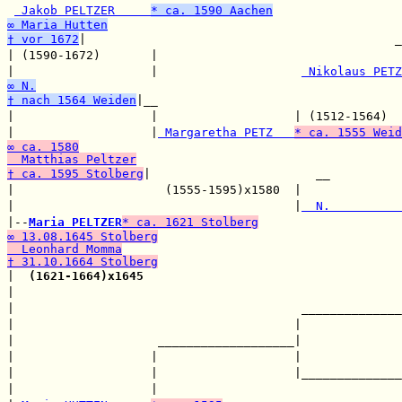
 Jakob PELTZER     
* ca. 1590 Aachen
∞ Maria Hutten
† vor 1672
|                                           _
| (1590-1672)       |                                  
|                   |                    
 Nikolaus PETZ
∞ N.
† nach 1564 Weiden
|__

|                   |                   | (1512-1564)  
|                   |
 Margaretha PETZ   
* ca. 1555 Weid
∞ ca. 1580
  Matthias Peltzer
† ca. 1595 Stolberg
|                       __

|                     (1555-1595)x1580  |              
|                                       |
  N.          
|--
Maria PELTZER
* ca. 1621 Stolberg
∞ 13.08.1645 Stolberg
  Leonhard Momma
† 31.10.1664 Stolberg

|  
(1621-1664)x1645
                                    
|                                                      
|                                        ______________
|                                       |              
|                    ___________________|              
|                   |                   |              
|                   |                   |______________
|                   |                                  