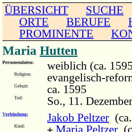
ÜBERSICHT
SUCHE
ORTE
BERUFE
PROMINENTE
KO
Maria
Hutten
weiblich (ca. 159
Personendaten:
evangelisch-refor
Religion:
ca. 1595
Geburt:
So., 11. Dezember
Tod:
Jakob Peltzer
(ca.
Verbindung:
Maria Peltzer
(c
Kind:
+