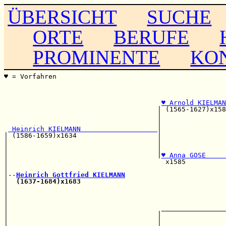
ÜBERSICHT
SUCHE
ORTE
BERUFE
PROMINENTE
KO
♥ = Vorfahren                                          
                                                       
                                                       
♥ Arnold KIELMAN
                                      | (1565-1627)x158
                                      |                
                                      |                
 Heinrich KIELMANN                   
|                
| (1586-1659)x1634                    |                
|                                     |                
|                                     |                
|                                     |
♥ Anna GOSE     
|                                       x1585          
|                                                      
|--
Heinrich Gottfried KIELMANN
|  
(1637-1684)x1683
                                    
|                                                      
|                                                      
|                                                      
|                                      ________________
|                                     |                
|                                     |                