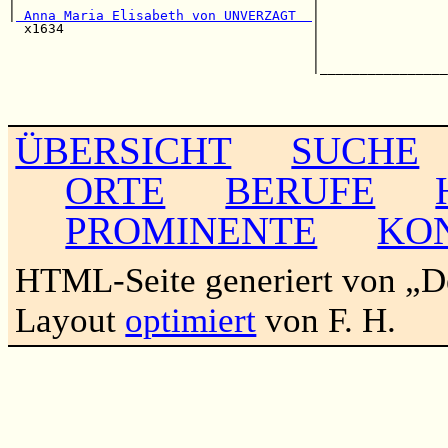
|                                     |                
|
 Anna Maria Elisabeth von UNVERZAGT  
|                
  x1634                               |                
                                      |                
                                      |                
                                      |________________
                                                       
                                                       
ÜBERSICHT
SUCHE
ORTE
BERUFE
PROMINENTE
KO
HTML-Seite generiert von „
Layout
optimiert
von F. H.