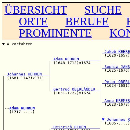
ÜBERSICHT
SUCHE
ORTE
BERUFE
PROMINENTE
KO
♥ = Vorfahren                                          
                                                       
 Jakob KEHRE
                                          | (1620-1657)
 Adam KEHREN         
|            
                    | (1648-1713)x1674    |            
                    |                     |
 Sophia JANS
                    |                       (1625-1676)
 Johannes KEHREN   
|                                  
| (1681-1747)x1711  |                                  
|                   |                      
 Peter OBERL
|                   |                     | (1624-1681)
|                   |
 Gertrud OBERLÄNDER  
|

|                     (1651-1722)x1674    |            
|                                         |            
|                                         |
 Anna KREMER
|                                           (1623-1678)
|--
Adam KEHREN
|  
(1717-....)
|                                                      
|                                          
♥ Johannes R
|                                         | (1605-....)
|                    
 Heinrich REUEN      
|
