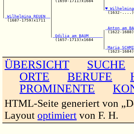
|                   | (1659-1711)x1684    |            
|                   |                     |            
|                   |                     |
♥ Wilhelmina
|                   |                       (1632-....)
|
 Wilhelmina REUEN  
|

  (1687-1759)x1711  |                                  
                    |                                  
                    |                      
 Anton am BA
                    |                     | (1622-1688)
                    |
 Odilia am BAUM      
|

                      (1657-1713)x1684    |            
                                          |            
                                          |
 Maria SCHMI
ÜBERSICHT
SUCHE
ORTE
BERUFE
PROMINENTE
KO
HTML-Seite generiert von „
Layout
optimiert
von F. H.