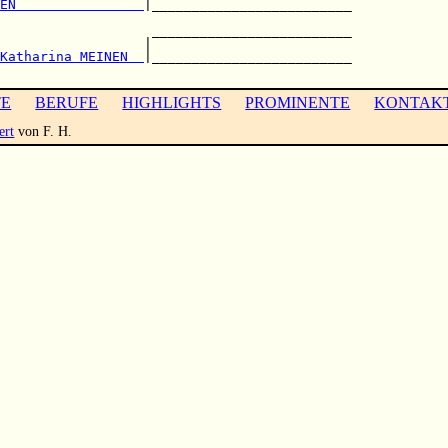
EN                
|_________________________

                                            

                   _________________________

                  |                         

Katharina MEINEN  
|_________________________

TE
BERUFE
HIGHLIGHTS
PROMINENTE
KONTAK
ert
von F. H.