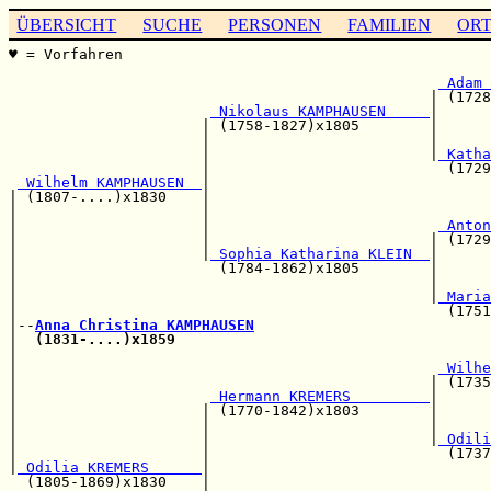
ÜBERSICHT
SUCHE
PERSONEN
FAMILIEN
OR
♥ = Vorfahren                                          
                                                       
 Adam 
                                                | (1728
 Nikolaus KAMPHAUSEN     
|

                      | (1758-1827)x1805        |      
                      |                         |      
                      |                         |
 Katha
                      |                           (1729
 Wilhelm KAMPHAUSEN  
|

| (1807-....)x1830    |                                
|                     |                                
|                     |                          
 Anton
|                     |                         | (1729
|                     |
 Sophia Katharina KLEIN  
|

|                       (1784-1862)x1805        |      
|                                               |      
|                                               |
 Maria
|                                                 (1751
|--
Anna Christina KAMPHAUSEN
|  
(1831-....)x1859
|                                                      
|                                                
 Wilhe
|                                               | (1735
|                      
 Hermann KREMERS         
|

|                     | (1770-1842)x1803        |      
|                     |                         |      
|                     |                         |
 Odili
|                     |                           (1737
|
 Odilia KREMERS      
|                                
  (1805-1869)x1830    |                                