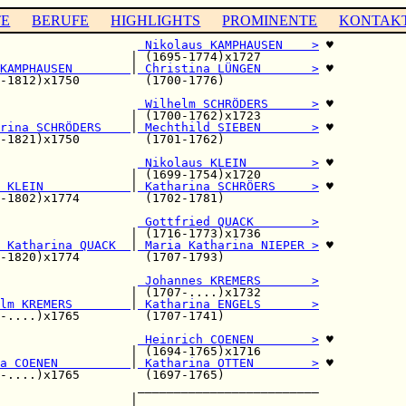
TE
BERUFE
HIGHLIGHTS
PROMINENTE
KONTAK
                   
 Nikolaus KAMPHAUSEN    >
 ♥

                  | (1695-1774)x1727        

KAMPHAUSEN        
|
 Christina LÜNGEN       >
 ♥

-1812)x1750         (1700-1776)             

                   
 Wilhelm SCHRÖDERS      >
 ♥

                  | (1700-1762)x1723        

rina SCHRÖDERS    
|
 Mechthild SIEBEN       >
 ♥

-1821)x1750         (1701-1762)             

                   
 Nikolaus KLEIN         >
 ♥

                  | (1699-1754)x1720        

 KLEIN            
|
 Katharina SCHRÖERS     >
 ♥

-1802)x1774         (1702-1781)             

                   
 Gottfried QUACK        >
                  | (1716-1773)x1736        

 Katharina QUACK  
|
 Maria Katharina NIEPER >
 ♥

-1820)x1774         (1707-1793)             

 Johannes KREMERS       >
                  | (1707-....)x1732        

lm KREMERS        
|
 Katharina ENGELS       >
-....)x1765         (1707-1741)             

                   
 Heinrich COENEN        >
 ♥

                  | (1694-1765)x1716        

a COENEN          
|
 Katharina OTTEN        >
 ♥

-....)x1765         (1697-1765)             

                   _________________________

                  |                         
