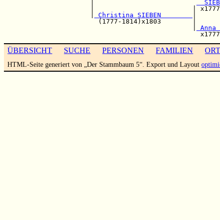
                      |                          
  SIEB
                      |                         | x1777
                      |
 Christina SIEBEN        
|      
                        (1777-1814)x1803        |      
                                                |
 Anna 
ÜBERSICHT
SUCHE
PERSONEN
FAMILIEN
OR
HTML-Seite generiert von „Der Stammbaum 5“. Export und Layout
optimi