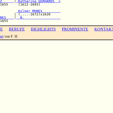
Z      
|
 Katharina GERHARDS  >
1655     (1612-1693)          

        
 Hilger MONES         
       | (....-1672)x1620     

NES    
|
  N.                  
TE
BERUFE
HIGHLIGHTS
PROMINENTE
KONTAK
ert
von F. H.