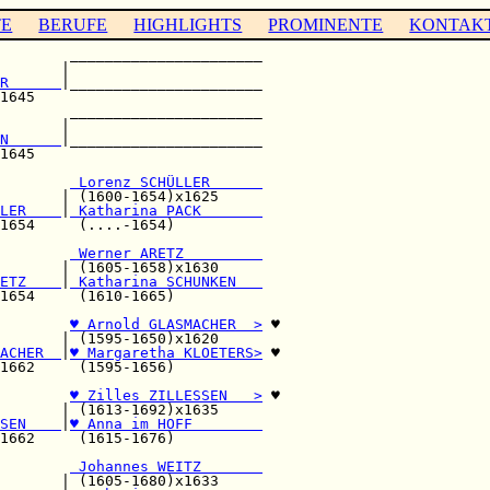
TE
BERUFE
HIGHLIGHTS
PROMINENTE
KONTAK
        ______________________

       |                      

R      
|______________________

1645                          

        ______________________

       |                      

N      
|______________________

1645                          

        
 Lorenz SCHÜLLER      
       | (1600-1654)x1625     

LER    
|
 Katharina PACK       
1654     (....-1654)          

        
 Werner ARETZ         
       | (1605-1658)x1630     

ETZ    
|
 Katharina SCHUNKEN   
1654     (1610-1665)          

♥ Arnold GLASMACHER  >
 ♥

       | (1595-1650)x1620     

ACHER  
|
♥ Margaretha KLOETERS>
 ♥

1662     (1595-1656)          

        
♥ Zilles ZILLESSEN   >
 ♥

       | (1613-1692)x1635     

SEN    
|
♥ Anna im HOFF        
1662     (1615-1676)          

        
 Johannes WEITZ       
       | (1605-1680)x1633     
