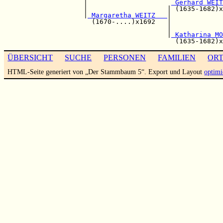
                    |                     
 Gerhard WEIT
                    |                    | (1635-1682)x
                    |
 Margaretha WEITZ   
|

                      (1670-....)x1692   |             
                                         |             
                                         |
 Katharina MO
ÜBERSICHT
SUCHE
PERSONEN
FAMILIEN
OR
HTML-Seite generiert von „Der Stammbaum 5“. Export und Layout
optimi