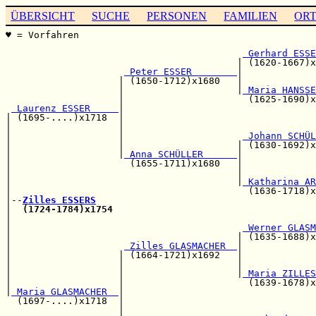
ÜBERSICHT
SUCHE
PERSONEN
FAMILIEN
OR
♥ = Vorfahren                                          
                                                       
 Gerhard ESSE
                                         | (1620-1667)x
 Peter ESSER        
|             
                    | (1650-1712)x1680   |             
                    |                    |
 Maria HANSSE
                    |                      (1625-1690)x
 Laurenz ESSER     
|

| (1695-....)x1718  |                                  
|                   |                                  
|                   |                     
 Johann SCHÜL
|                   |                    | (1630-1692)x
|                   |
 Anna SCHÜLLER      
|

|                     (1655-1711)x1680   |             
|                                        |             
|                                        |
 Katharina AR
|                                          (1636-1718)x
|--
Zilles ESSERS
|  
(1724-1784)x1754
|                                                      
|                                         
 Werner GLASM
|                                        | (1635-1688)x
|                    
 Zilles GLASMACHER  
|

|                   | (1664-1721)x1692   |             
|                   |                    |             
|                   |                    |
 Maria ZILLES
|                   |                      (1639-1678)x
|
 Maria GLASMACHER  
|

  (1697-....)x1718  |                                  
                    |                                  