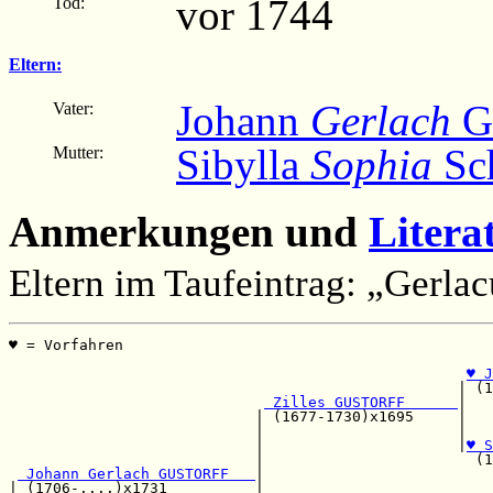
vor 1744
Tod:
Eltern:
Johann
Gerlach
Gu
Vater:
Sibylla
Sophia
Sch
Mutter:
Anmerkungen und
Litera
Eltern im Taufeintrag: „Gerlac
♥ = Vorfahren                                          
                                                       
♥ J
                                                   | (1
 Zilles GUSTORFF      
|

                            | (1677-1730)x1695     |   
                            |                      |   
                            |                      |
♥ S
                            |                        (1
 Johann Gerlach GUSTORFF   
|

| (1706-....)x1731          |                          