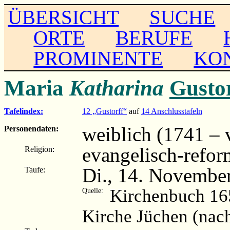
ÜBERSICHT
SUCHE
ORTE
BERUFE
PROMINENTE
KO
Maria
Katharina
Gustor
Tafelindex:
12 „Gustorff“
auf
14 Anschlusstafeln
weiblich (1741 – 
Personendaten:
evangelisch-refor
Religion:
Di., 14. Novembe
Taufe:
Kirchenbuch 16
Quelle:
Kirche Jüchen (nac