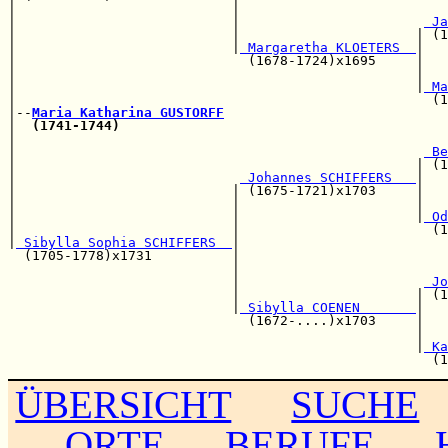
|                           |                          
|                           |                       
 Ja
|                           |                      | (1
|                           |
 Margaretha KLOETERS  
|

|                             (1678-1724)x1695     |   
|                                                  |   
|                                                  |
 Ma
|                                                    (1
|--
Maria Katharina GUSTORFF
|  
(1741-1744)
|                                                      
|                                                   
 Be
|                                                  | (1
|                            
 Johannes SCHIFFERS   
|

|                           | (1675-1721)x1703     |   
|                           |                      |   
|                           |                      |
 Od
|                           |                        (1
|
 Sibylla Sophia SCHIFFERS  
|

  (1705-1778)x1731          |                          
                            |                          
                            |                       
 Jo
                            |                      | (1
                            |
 Sibylla COENEN       
|

                              (1672-....)x1703     |   
                                                   |   
                                                   |
 Ka
ÜBERSICHT
SUCHE
ORTE
BERUFE