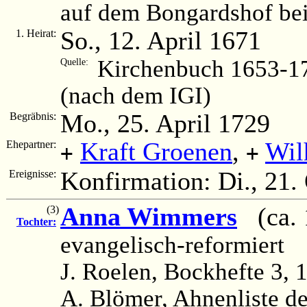
auf dem Bongardshof be
So., 12. April 1671
1. Heirat:
Kirchenbuch 1653-17
Quelle:
(nach dem IGI)
Mo., 25. April 1729
Begräbnis:
Kraft Groenen
,
Wil
Ehepartner:
+
+
Konfirmation: Di., 21
Ereignisse:
Anna Wimmers
(ca. 
(3)
Tochter:
evangelisch-reformiert
J. Roelen, Bockhefte 3, 1
A. Blömer, Ahnenliste d