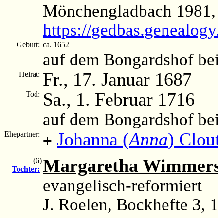
Mönchengladbach 1981, 
https://gedbas.genealogy
Geburt:
ca. 1652
auf dem Bongardshof be
Fr., 17. Januar 1687
Heirat:
Sa., 1. Februar 1716
Tod:
auf dem Bongardshof be
Johanna (
Anna
) Clou
Ehepartner:
+
Margaretha Wimmer
(6)
Tochter:
evangelisch-reformiert
J. Roelen, Bockhefte 3, 1