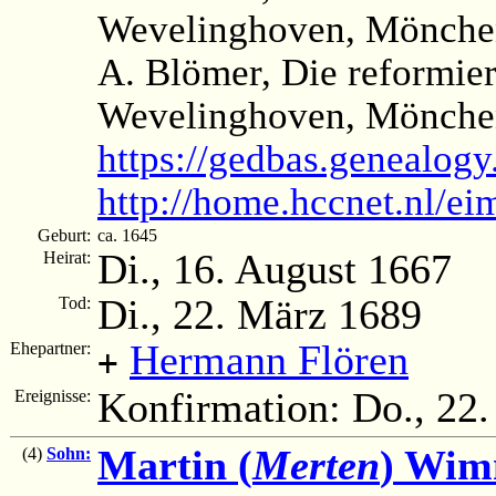
Wevelinghoven, Mönchen
A. Blömer, Die reformier
Wevelinghoven, Mönchen
https://gedbas.genealogy
http://home.hccnet.nl/e
Geburt:
ca. 1645
Di., 16. August 1667
Heirat:
Di., 22. März 1689
Tod:
Hermann Flören
Ehepartner:
+
Konfirmation: Do., 22
Ereignisse:
Martin (
Merten
) Wim
(4)
Sohn: