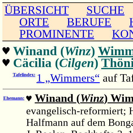
ÜBERSICHT
SUCHE
ORTE
BERUFE
PROMINENTE
KO
♥
Winand (
Winz
)
Wimm
♥
Cäcilia (
Cilgen
)
Thöni
1 „Wimmers“
auf Ta
Tafelindex:
Winand (
Winz
) Wi
♥
Ehemann:
evangelisch-reformiert;
Halfmann auf dem Bongar