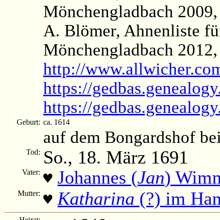
Mönchengladbach 2009, 
A. Blömer, Ahnenliste f
Mönchengladbach 2012, 
http://www.allwicher.c
https://gedbas.genealogy
https://gedbas.genealog
Geburt:
ca. 1614
auf dem Bongardshof be
So., 18. März 1691
Tod:
Johannes (
Jan
) Wim
Vater:
♥
Katharina
(?) im Ha
Mutter:
♥
Heirat: