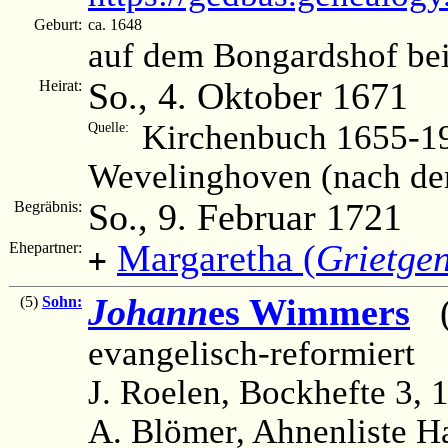
Geburt:
ca. 1648
auf dem Bongardshof be
So., 4. Oktober 1671
Heirat:
Kirchenbuch 1655-19
Quelle:
Wevelinghoven (nach de
So., 9. Februar 1721
Begräbnis:
Margaretha (
Grietge
Ehepartner:
+
Johann
es Wimmers
(c
(5)
Sohn:
evangelisch-reformiert
J. Roelen, Bockhefte 3, 1
A. Blömer, Ahnenliste H