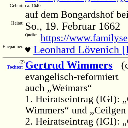
Geburt:
ca. 1640
auf dem Bongardshof be
So., 19. Februar 1662
Heirat:
https://www.familys
Quelle:
Leonhard Lövenich [
Ehepartner:
♥
Gertrud Wimmers
(ca
(2)
Tochter:
evangelisch-reformiert
auch „Weimars“
1. Heiratseintrag (IGI):
Wimmers“ und „Ceilgen 
2. Heiratseintrag (IGI):