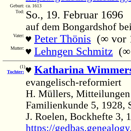
Geburt:
ca. 1613
So., 19. Februar 1696
Tod:
auf dem Bongardshof be
Peter Thönis
(∞ vor 
Vater:
♥
Lehngen Schmitz
(∞ 
Mutter:
♥
Katharina Wimmer
(1)
♥
Tochter:
evangelisch-reformiert
H. Müllers, Mitteilungen
Familienkunde 5, 1928, 
J. Roelen, Bockhefte 3, 
https://gedbas.genealogy