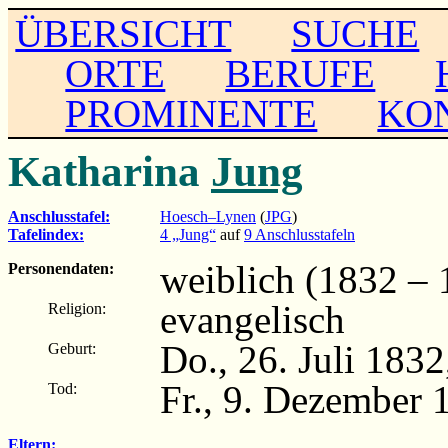
ÜBERSICHT
SUCHE
ORTE
BERUFE
PROMINENTE
KO
Katharina
Jung
Anschlusstafel:
Hoesch–Lynen
(
JPG
)
Tafelindex:
4 „Jung“
auf
9 Anschlusstafeln
weiblich (1832 – 
Personendaten:
evangelisch
Religion:
Do., 26. Juli 183
Geburt:
Fr., 9. Dezember 
Tod:
Eltern: