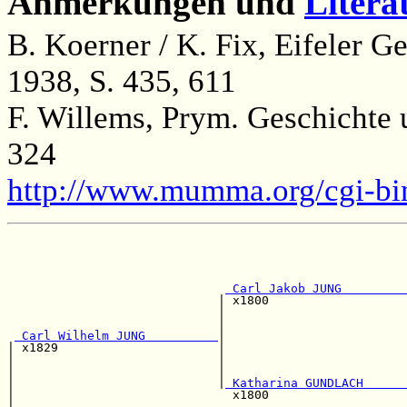
Anmerkungen und
Litera
B. Koerner / K. Fix, Eifeler 
1938, S. 435, 611
F. Willems, Prym. Geschichte
324
http://www.mumma.org/cgi-b
                                                       
                                                       
                                                       
                                                       
 Carl Jakob JUNG         
                             | x1800                   
                             |                         
                             |                         
 Carl Wilhelm JUNG          
|                         
| x1829                      |                         
|                            |                         
|                            |                         
|                            |
 Katharina GUNDLACH      
|                              x1800                   
|                                                      