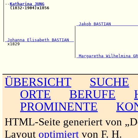
|--
Katharina JUNG
|  
(1832-1904)x1856
                                    
|                                                      
|                                                      
|                                                      
|                             
 Jakob BASTIAN           
|                            |                         
|                            |                         
|                            |                         
|
 Johanna Elisabeth BASTIAN  
|                         
  x1829                      |                         
                             |                         
                             |                         
                             |
 Margaretha Wilhelmina GR
                                                       
                                                       
ÜBERSICHT
SUCHE
ORTE
BERUFE
PROMINENTE
KO
HTML-Seite generiert von „
Layout
optimiert
von F. H.