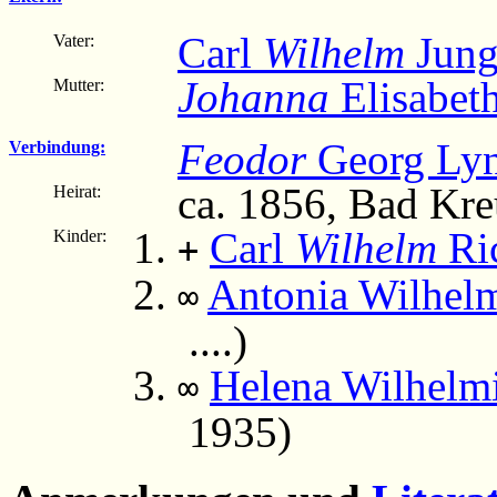
Carl
Wilhelm
Jun
Vater:
Johanna
Elisabeth
Mutter:
Feodor
Georg Ly
Verbindung:
ca. 1856, Bad Kr
Heirat:
Carl
Wilhelm
Ri
Kinder:
+
Antonia Wilhelm
∞
....)
Helena Wilhelmi
∞
1935)