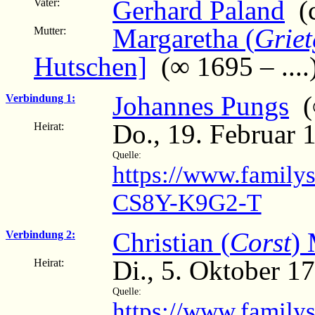
Gerhard Paland
(c
Vater:
Margaretha (
Grie
Mutter:
Hutschen]
(∞ 1695 – ....
Johannes Pungs
(∞
Verbindung 1:
Do., 19. Februar 
Heirat:
Quelle:
https://www.family
CS8Y-K9G2-T
Christian (
Corst
)
Verbindung 2:
Di., 5. Oktober 1
Heirat:
Quelle:
https://www.family