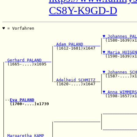
CS8Y-K9GD-D
♥ = Vorfahren                                          
                                                       
♥ Johannes PAL
                                        | (1580-1639)x1
 Adam PALAND       
|              
                    | (1612-1681)x1647  |              
                    |                   |
♥ Maria HUIGEN
                    |                     (1590-1639)x1
 Gerhard PALAND    
|

| (1665-....)x1695  |                                  
|                   |                                  
|                   |                    
♥ Johannes SCH
|                   |                   | (1587-....)x1
|                   |
 Adelheid SCHMITZ  
|

|                     (1620-....)x1647  |              
|                                       |              
|                                       |
♥ Anna WIMMERS
|                                         (1598-1657)x1
|--
Eva PALAND
|  
(1700-....)x1739
                                    
|                                                      
|                                        ______________
|                                       |              
|                    ___________________|              
|                   |                   |              
|                   |                   |______________
|                   |                                  
|
 Margaretha KAMP   
|                                  