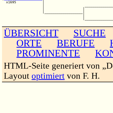
  x1695             |                                  
                    |                    ______________
                    |                   |              
                    |___________________|              
                                        |              
                                        |______________
ÜBERSICHT
SUCHE
ORTE
BERUFE
PROMINENTE
KO
HTML-Seite generiert von „
Layout
optimiert
von F. H.