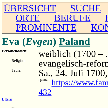
ÜBERSICHT
SUCHE
ORTE
BERUFE
PROMINENTE
KO
Eva (
Evgen
)
Paland
weiblich (1700 – ..
Personendaten:
evangelisch-refor
Religion:
Sa., 24. Juli 1700
Taufe:
https://www.fa
Quelle:
432
Eltern: