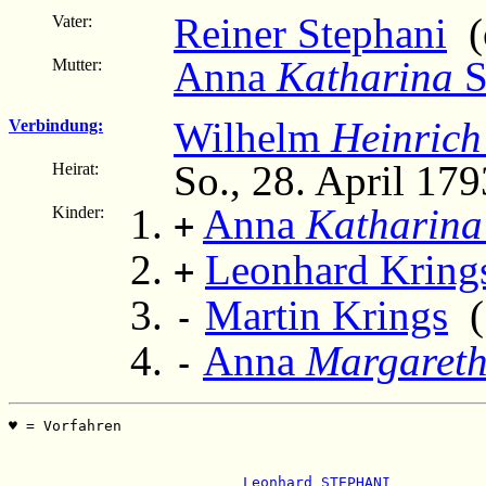
Reiner Stephani
(c
Vater:
Anna
Katharina
S
Mutter:
Wilhelm
Heinrich
Verbindung:
So., 28. April 179
Heirat:
Anna
Katharina
Kinder:
+
Leonhard Kring
+
Martin Krings
(1
-
Anna
Margaret
-
♥ = Vorfahren                                          
                                                       
                                                       
                                                       
 Leonhard STEPHANI           