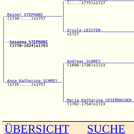
                         | (....-1775)x1727            
                         |                             
                         |                             
 Reiner STEPHANI        
|                             
| (1730-....)x1757       |                             
|                        |                             
|                        |                             
|                        |
 Ursula LEISTEN              
|                          x1727                       
|                                                      
|--
Susanna STEPHANI
|  
(1770-1824)x1793
                                    
|                                                      
|                                                      
|                                                      
|                         
 Andreas SCHREY              
|                        | (1696-1736)x1723            
|                        |                             
|                        |                             
|                        |                             
|
 Anna Katharina SCHREY  
|

  (1735-....)x1757       |                             
                         |                             
                         |                             
                         |                             
                         |
 Maria Katharina SPIEßMACHER 
                           (1702-1754)x1723            
                                                       
                                                       
ÜBERSICHT
SUCHE