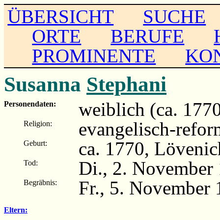
ÜBERSICHT
SUCHE
ORTE
BERUFE
PROMINENTE
KO
Susanna
Stephani
weiblich (ca. 177
Personendaten:
evangelisch-refor
Religion:
ca. 1770, Lövenic
Geburt:
Di., 2. November 
Tod:
Fr., 5. November 
Begräbnis:
Eltern: