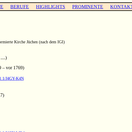
TE
BERUFE
HIGHLIGHTS
PROMINENTE
KONTAK
rmierte Kirche Jüchen (nach dem IGI)
...)
 – vor 1769)
.1.1/J4GY-K4N
7)