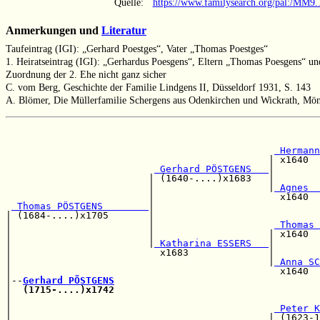
Quelle:
https://www.familysearch.org/pal:/MM
Anmerkungen und
Literatur
Taufeintrag (IGI): „Gerhard Poestges“, Vater „Thomas Poestges“
1. Heiratseintrag (IGI): „Gerhardus Poesgens“, Eltern „Thomas Poesgens“ 
Zuordnung der 2. Ehe nicht ganz sicher
C. vom Berg, Geschichte der Familie Lindgens II, Düsseldorf 1931, S. 143
A. Blömer, Die Müllerfamilie Schergens aus Odenkirchen und Wickrath, Mö
                                                       
                                                       
 Hermann
                                              | x1640  
 Gerhard PÖSTGENS   
|        
                         | (1640-....)x1683   |        
                         |                    |
 Agnes  
                         |                      x1640  
 Thomas PÖSTGENS        
|                             
| (1684-....)x1705       |                             
|                        |                     
 Thomas 
|                        |                    | x1640  
|                        |
 Katharina ESSERS   
|        
|                          x1683              |        
|                                             |
 Anna SC
|                                               x1640  
|--
Gerhard PÖSTGENS
|  
(1715-....)x1742
|                                                      
|                                              
 Peter K
|                                             | (1623-1