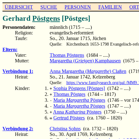
ÜBERSICHT
SUCHE
PERSONEN
FAMILIEN
OR
Gerhard
Pöstgens
[Pöstges]
Personendaten:
männlich (1715 – ....)
Religion:
evangelisch-reformiert
Taufe:
So., 20. Januar 1715, Jüchen
Quelle:
Kirchenbuch 1653-1798 Evangelisch-refo
Eltern:
Vater:
Thomas Pöstgens
(1684 – ....)
Mutter:
Margaretha (
Grietgen
) Kamphausen
(1675 – .
Verbindung 1:
Anna Margaretha (
Margarethe
) Claßen
(1719
Heirat:
So., 21. Januar 1742, Kelzenberg
Quelle:
https://www.familysearch.org/pal:/MM9
Kinder:
Sophia Pöstgens [Pöstges]
(1742 – ....)
+
Thomas Pöstges
(1744 – 1817)
+
Maria
Margaretha
Pöstges
(1746 – vor 174
-
Maria
Margaretha
Pöstges
(1747 – ....)
-
Anna
Katharina
Pöstges
(1750 – ....)
+
Gertrud Pöstges
(ca. 1760 – 1820)
∞
Verbindung 2:
Christina Sohns
(ca. 1732 – 1820)
Heirat:
So., 30. April 1769, Kelzenberg