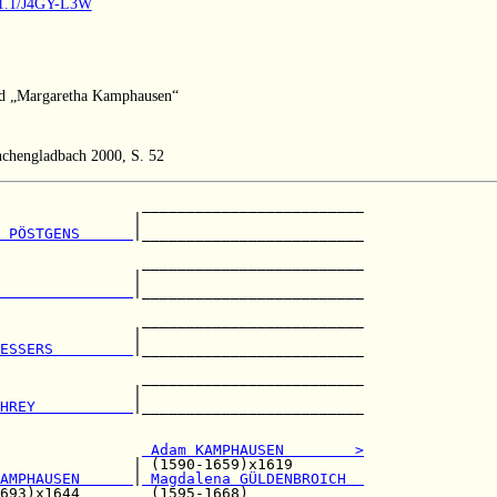
9.1.1/J4GY-L3W
und „Margaretha Kamphausen“
nchengladbach 2000, S. 52
                _________________________

               |                         

 PÖSTGENS      
|_________________________

                                         

                _________________________

               |                         

               
|_________________________

                                         

                _________________________

               |                         

ESSERS         
|_________________________

                                         

                _________________________

               |                         

HREY           
|_________________________

                                         

 Adam KAMPHAUSEN        >
               | (1590-1659)x1619        

AMPHAUSEN      
|
 Magdalena GÜLDENBROICH  
693)x1644        (1595-1668)             
