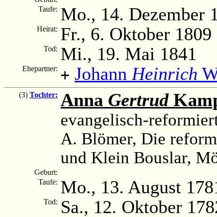
Mo., 14. Dezember 
Taufe:
Fr., 6. Oktober 1809
Heirat:
Mi., 19. Mai 1841
Tod:
Johann
Heinrich
We
Ehepartner:
+
Anna
Gertrud
Kam
(3)
Tochter:
evangelisch-reformier
A. Blömer, Die reform
und Klein Bouslar, M
Geburt:
Mo., 13. August 178
Taufe:
Sa., 12. Oktober 178
Tod: