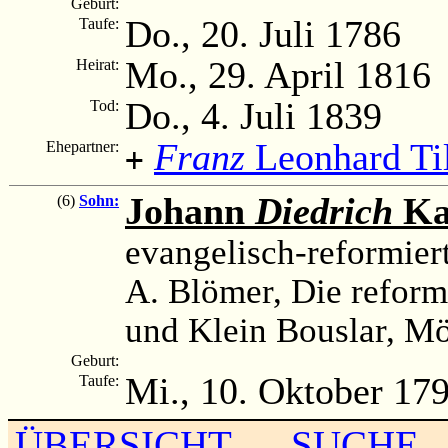
Geburt:
Do., 20. Juli 1786
Taufe:
Mo., 29. April 1816
Heirat:
Do., 4. Juli 1839
Tod:
Franz
Leonhard Ti
Ehepartner:
+
Johann
Diedrich
K
(6)
Sohn:
evangelisch-reformier
A. Blömer, Die reform
und Klein Bouslar, M
Geburt:
Mi., 10. Oktober 17
Taufe:
ÜBERSICHT
SUCHE