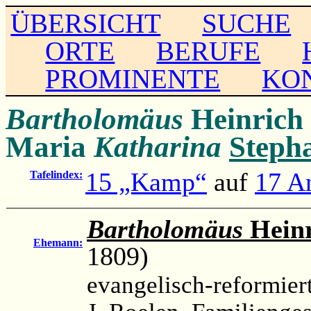
ÜBERSICHT
SUCHE
ORTE
BERUFE
PROMINENTE
KO
Bartholomäus
Heinrich
Maria
Katharina
Steph
15 „Kamp“
auf
17 An
Tafelindex:
Bartholomäus
Heinr
Ehemann:
1809)
evangelisch-reformier