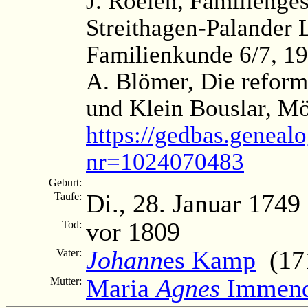
J. Roelen, Familienge
Streithagen-Palander 
Familienkunde 6/7, 19
A. Blömer, Die reform
und Klein Bouslar, M
https://gedbas.genealo
nr=1024070483
Geburt:
Di., 28. Januar 1749
Taufe:
vor 1809
Tod:
Johann
es Kamp
(171
Vater:
Maria
Agnes
Immend
Mutter: