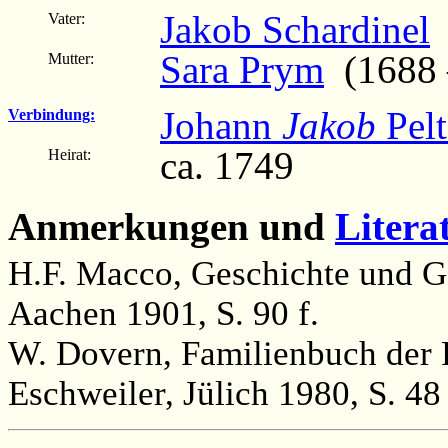
Jakob Schardinel
(
Vater:
Sara Prym
(1688 –
Mutter:
Johann
Jakob
Pelt
Verbindung:
ca. 1749
Heirat:
Anmerkungen und
Litera
H.F. Macco, Geschichte und Ge
Aachen 1901, S. 90 f.
W. Dovern, Familienbuch der 
Eschweiler, Jülich 1980, S. 48