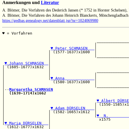
Anmerkungen und
Literatur
A. Blömer, Die Vorfahren des Dederich Jansen (* 1752 in Horster Schelsen)
A. Blömer, Die Vorfahren des Johann Heinrich Blanckerts, Mönchengladbach
https://gedbas.genealogy.net/datenblatt.jsp?nr=1024069980
♥ = Vorfahren                                          
                                                       
                                         ______________
                                        |              
♥ Peter SCHMASEN   
|              
                    | (1577-1637)x1600  |              
                    |                   |______________
                    |                                  
♥ Johann SCHMASEN  
|                                  
| (1605-1677)x1632  |                                  
|                   |                    ______________
|                   |                   |              
|                   |
♥ Anna             
|              
|                     (1580-1637)x1600  |              
|                                       |______________
|--
Margaretha SCHMASEN
|  
(1639-1714)x1662
                                    
|                                                      
|                                        
♥ Albert DÜRSE
|                                       | (1550-1585)x1
|                    
♥ Adam DÜRSELEN    
|              
|                   | (1582-1665)x1612  |              
|                   |                   |
♥  N.         
|                   |                     x1575        
|
♥ Maria DÜRSELEN   
|                                  
  (1612-1677)x1632  |                                  