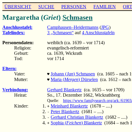
ÜBERSICHT
SUCHE
PERSONEN
FAMILIEN
OR
Margaretha (
Griet
)
Schmasen
Anschlusstafel:
Camphausen–Heidermanns
(
JPG
)
Tafelindex:
3 „Schmasen“
auf
4 Anschlusstafeln
Personendaten:
weiblich (ca. 1639 – vor 1714)
Religion:
evangelisch-reformiert
Geburt:
ca. 1639, Wickrath
Tod:
vor 1714
Eltern:
Vater:
Johann (
Jan
) Schmasen
(ca. 1605 – nach 1
♥
Mutter:
Maria (
Mergen
) Dürselen
(ca. 1612 – nach
♥
Verbindung:
Gerhard Blankertz
(ca. 1635 – vor 1709)
Heirat:
So., 17. Dezember 1662, Wickrathberg
Quelle:
https://www.familysearch.org/ark:/61
Kinder:
Meinhard Blankertz
(1678 – ....)
+
Peter Blankertz
(1681 – ....)
-
Gerhard Christian Blankertz
(1682 – ....)
-
Sophia (
Feichen
) Blankertz
(1684 – nach 
+