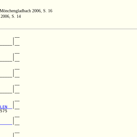
, Mönchengladbach 2006, S. 16
 2006, S. 14
      __

     |  

_____|__

        

      __

     |  

_____|__

        

      __

     |  

_____|__

        

      __

     |  

_____|__

      __

     |  

LEN  
|__

575     

      __

     |  

     
|__

        

      __

     |  
