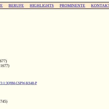
TE
BERUFE
HIGHLIGHTS
PROMINENTE
KONTAK
677)
 1677)
903/3:1:3Q9M-CSPW-KS48-P
1745)