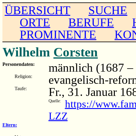
ÜBERSICHT
SUCHE
ORTE
BERUFE
PROMINENTE
KO
Wilhelm
Corsten
männlich (1687 – .
Personendaten:
evangelisch-refor
Religion:
Fr., 31. Januar 1
Taufe:
https://www.fa
Quelle:
LZZ
Eltern: