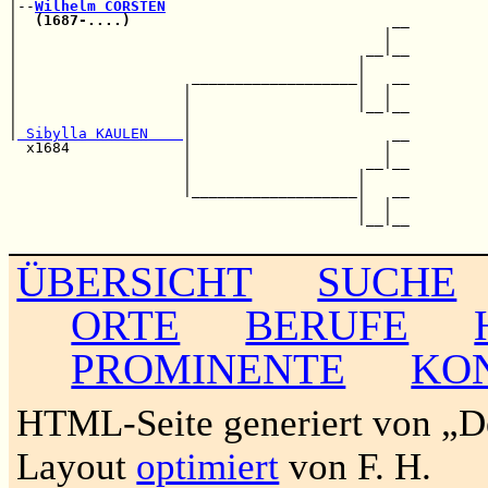
|--
Wilhelm CORSTEN
|  
(1687-....)
                              __

|                                          |  

|                                        __|__

|                                       |     

|                    ___________________|   __

|                   |                   |  |  

|                   |                   |__|__

|                   |                         

|
 Sibylla KAULEN    
|                       __

  x1684             |                      |  

                    |                    __|__

                    |                   |     

                    |___________________|   __

                                        |  |  

                                        |__|__

ÜBERSICHT
SUCHE
ORTE
BERUFE
PROMINENTE
KO
HTML-Seite generiert von „
Layout
optimiert
von F. H.