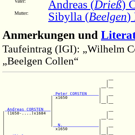
Andreas (
Drieß
) 
Vater:
Sibylla (
Beelgen
)
Mutter:
Anmerkungen und
Litera
Taufeintrag (IGI): „Wilhelm C
„Beelgen Collen“
                                            __

                                           |  

                                         __|__

                                        |     

 Peter CORSTEN     
|   __

                    | x1650             |  |  

                    |                   |__|__

                    |                         

 Andreas CORSTEN   
|                       __

| (1650-....)x1684  |                      |  

|                   |                    __|__

|                   |                   |     

|                   |
  N.               
|   __

|                     x1650             |  |  

|                                       |__|__
