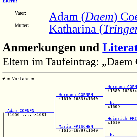
Eltern:
Adam (
Daem
) Co
Vater:
Katharina (
Tringe
Mutter:
Anmerkungen und
Litera
Eltern im Taufeintrag: „Daem
♥ = Vorfahren                                          
                                                       
 Hermann COEN
                                         | (1580-1628)x
 Hermann COENEN    
|             
                     | (1610-1683)x1640  |             
                     |                   |
  N.         
                     |                     x1609       
 Adam COENEN        
|                                 
| (1656-....)x1681   |                                 
|                    |                    
 Heinrich FRI
|                    |                   | x1610       
|                    |
 Maria FRISCHEN    
|             
|                      (1615-1679)x1640  |             
|                                        |
  N.         