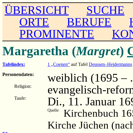
ÜBERSICHT
SUCHE
ORTE
BERUFE
PROMINENTE
KO
Margaretha (
Margret
)
Tafelindex:
1 „Coenen“
auf Tafel
Deussen–Heidermanns
weiblich (1695 – ..
Personendaten:
evangelisch-refor
Religion:
Di., 11. Januar 1
Taufe:
Kirchenbuch 16
Quelle:
Kirche Jüchen (nac