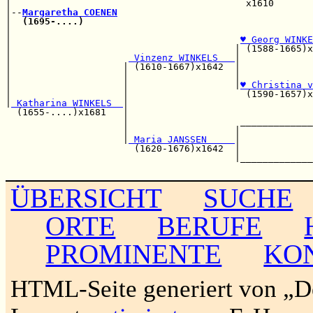
|                                          x1610       
|--
Margaretha COENEN
|  
(1695-....)
|                                                      
|                                         
♥ Georg WINKE
|                                        | (1588-1665)x
|                     
 Vinzenz WINKELS   
|

|                    | (1610-1667)x1642  |             
|                    |                   |             
|                    |                   |
♥ Christina v
|                    |                     (1590-1657)x
|
 Katharina WINKELS  
|                                 
  (1655-....)x1681   |                                 
                     |                    _____________
                     |                   |             
                     |
 Maria JANSSEN     
|             
                       (1620-1676)x1642  |             
                                         |_____________
ÜBERSICHT
SUCHE
ORTE
BERUFE
PROMINENTE
KO
HTML-Seite generiert von „