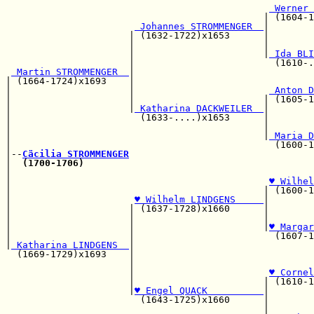
 Werner 
                                              | (1604-1
 Johannes STROMMENGER  
|

                      | (1632-1722)x1653      |        
                      |                       |        
                      |                       |
 Ida BLI
                      |                         (1610-.
 Martin STROMMENGER  
|                                
| (1664-1724)x1693    |                                
|                     |                        
 Anton D
|                     |                       | (1605-1
|                     |
 Katharina DACKWEILER  
|

|                       (1633-....)x1653      |        
|                                             |        
|                                             |
 Maria D
|                                               (1600-1
|--
Cäcilia STROMMENGER
|  
(1700-1706)
|                                                      
|                                              
♥ Wilhel
|                                             | (1600-1
|                      
♥ Wilhelm LINDGENS     
|

|                     | (1637-1728)x1660      |        
|                     |                       |        
|                     |                       |
♥ Margar
|                     |                         (1607-1
|
 Katharina LINDGENS  
|

  (1669-1729)x1693    |                                
                      |                                
                      |                        
♥ Cornel
                      |                       | (1610-1
                      |
♥ Engel QUACK          
|

                        (1643-1725)x1660      |        
                                              |        