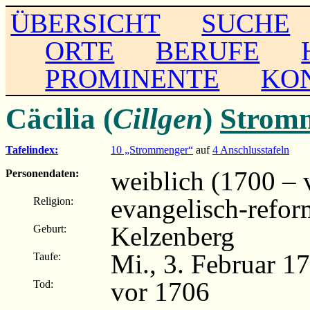
ÜBERSICHT
SUCHE
ORTE
BERUFE
PROMINENTE
KO
Cäcilia (
Cillgen
)
Strom
Tafelindex:
10 „Strommenger“
auf
4 Anschlusstafeln
weiblich (1700 – 
Personendaten:
evangelisch-refor
Religion:
Kelzenberg
Geburt:
Mi., 3. Februar 1
Taufe:
vor 1706
Tod: