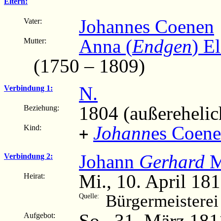
Eltern:
Johannes Coenen
Vater:
Anna (
Endgen
) E
Mutter:
(1750 – 1809)
N.
Verbindung 1:
1804 (außerehelic
Beziehung:
Johann
es Coen
Kind:
+
Johann
Gerhard
M
Verbindung 2:
Mi., 10. April 18
Heirat:
Bürgermeisterei
Quelle:
So., 31. März 181
Aufgebot: