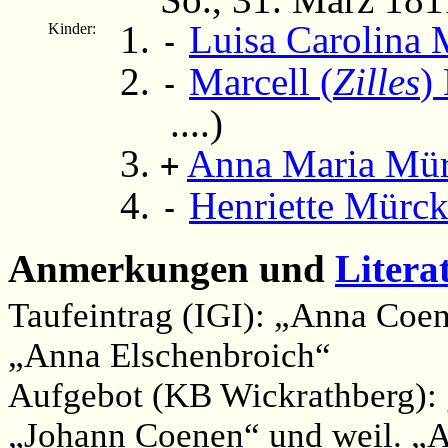
Luisa Carolina
Kinder:
-
Marcell (
Zilles
)
-
....)
Anna Maria Mür
+
Henriette Mürc
-
Anmerkungen und
Litera
Taufeintrag (IGI): „Anna Coe
„Anna Elschenbroich“
Aufgebot (KB Wickrathberg): 
„Johann Coenen“ und weil. „