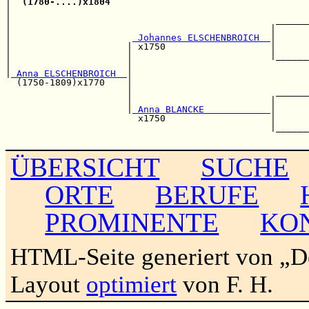
|  
(1780-....)x1804
                                    
|                                                      
|                                                ______
|                                               |      
|                      
 Johannes ELSCHENBROICH  
|      
|                     | x1750                   |      
|                     |                         |______
|                     |                                
|
 Anna ELSCHENBROICH  
|                                
  (1750-1809)x1770    |                                
                      |                          ______
                      |                         |      
                      |
 Anna BLANCKE            
|      
                        x1750                   |      
                                                |______
ÜBERSICHT
SUCHE
ORTE
BERUFE
PROMINENTE
KO
HTML-Seite generiert von „
Layout
optimiert
von F. H.