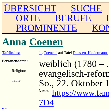
ÜBERSICHT
SUCHE
ORTE
BERUFE
PROMINENTE
KO
Anna
Coenen
Tafelindex:
1 „Coenen“
auf Tafel
Deussen–Heidermanns
weiblich (1780 – ..
Personendaten:
evangelisch-refor
Religion:
So., 22. Oktober 
Taufe:
https://www.fa
Quelle:
7D4