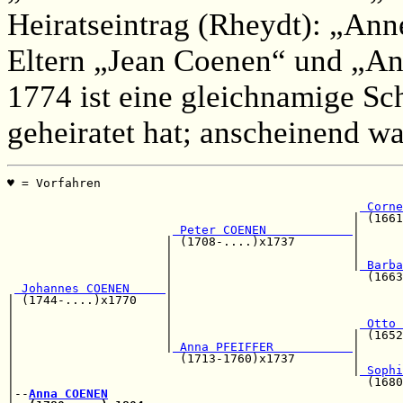
Heiratseintrag (Rheydt): „Ann
Eltern „Jean Coenen“ und „An
1774 ist eine gleichnamige Sch
geheiratet hat; anscheinend w
♥ = Vorfahren                                         
                                                       
 Corne
                                                | (1661
 Peter COENEN            
|

                      | (1708-....)x1737        |     
                      |                         |      
                      |                         |
 Barba
                      |                           (1663
 Johannes COENEN     
|

| (1744-....)x1770    |                               
|                     |                                
|                     |                          
 Otto 
|                     |                         | (1652
|                     |
 Anna PFEIFFER           
|      
|                       (1713-1760)x1737        |      
|                                               |
 Sophi
|                                                 (1680
|--
Anna COENEN