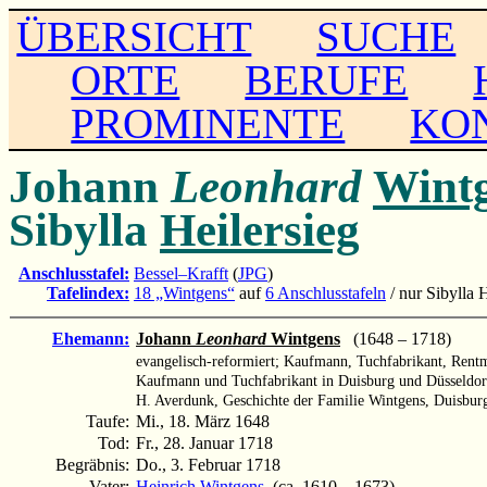
ÜBERSICHT
SUCHE
ORTE
BERUFE
PROMINENTE
KO
Johann
Leonhard
Wint
Sibylla
Heilersieg
Anschlusstafel:
Bessel–Krafft
(
JPG
)
Tafelindex:
18 „Wintgens“
auf
6 Anschlusstafeln
/ nur Sibylla 
Ehemann:
Johann
Leonhard
Wintgens
(1648 – 1718)
evangelisch-reformiert; Kaufmann, Tuchfabrikant, Rentm
Kaufmann und Tuchfabrikant in Duisburg und Düsseldor
H. Averdunk, Geschichte der Familie Wintgens, Duisburg
Taufe:
Mi., 18. März 1648
Tod:
Fr., 28. Januar 1718
Begräbnis:
Do., 3. Februar 1718
Vater:
Heinrich Wintgens
(ca. 1610 – 1673)