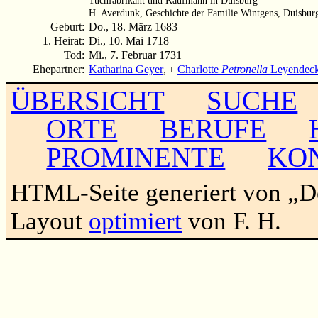
H. Averdunk, Geschichte der Familie Wintgens, Duisburg
Geburt:
Do., 18. März 1683
1. Heirat:
Di., 10. Mai 1718
Tod:
Mi., 7. Februar 1731
Ehepartner:
Katharina Geyer
,
Charlotte
Petronella
Leyendeck
+
ÜBERSICHT
SUCHE
ORTE
BERUFE
PROMINENTE
KO
HTML-Seite generiert von „
Layout
optimiert
von F. H.