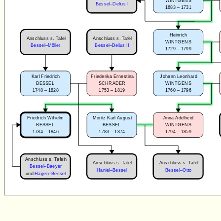
WINTGENS
Bessel–Delius I
1683 – 1731
Heinrich
Anschluss s. Tafel
Anschluss s. Tafel
WINTGENS
Bessel–Möller
Bessel–Delius II
1729 – 1799
Karl Friedrich
Friederika Ernestina
Johann Leonhard
BESSEL
SCHRADER
WINTGENS
1748 – 1828
1753 – 1819
1760 – 1796
Friedrich Wilhelm
Moritz Karl August
Anna Adelheid
BESSEL
BESSEL
WINTGENS
1784 – 1846
1783 – 1874
1794 – 1859
Anschluss s. Tafeln
Anschluss s. Tafel
Anschluss s. Tafel
Bessel–Baeyer
Haniel–Bessel
Bessel–Otto
und
Hagen–Bessel