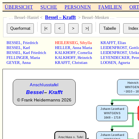
ÜBERSICHT
SUCHE
PERSONEN
FAMILIEN
OR
Bessel – Krafft
… Bessel–Haniel <
> Bessel–Menken …
BESSEL
,
Friedrich
HEILERSIEG
,
Sibylla
KRAFFT
,
Elias
BESSEL
,
Karl
HELLER
,
Anna Maria
LEIDENFROST
,
Gottl
BESSEL
,
Karl Friedrich
KALKHOFF
,
Cornelia
LEIDENFROST
,
Ulrik
FELLINGER
,
Maria
KALKHOFF
,
Heinrich
LEYENDECKER
,
Petr
GEYER
,
Anna
KRAFFT
,
Christian
LOOSEN
,
Agneta
Heinrich
Anschlusstafel
WINTGE
Bessel
–
Krafft
~1610 – 1
©
Frank Heidermanns 2026
Johann Leonhard
WINTGENS
1648 – 1718
Johann Leonhard
Anschluss s. Tafel