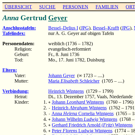
ÜBERSICHT
SUCHE
PERSONEN
FAMILIEN
OR
Anna
Gertrud
Geyer
Anschlusstafeln:
Bessel–Delius I
(
JPG
),
Bessel–Krafft
(
JPG
),
Tafelindex:
nur A. G. Geyer auf obigen Tafeln
Personendaten:
weiblich (1736 – 1782)
Religion:
evangelisch-reformiert
Geburt:
Fr., 8. Juni 1736
Tod:
Mo., 17. Juni 1782, Duisburg
Eltern:
Vater:
Johann Geyer
(∞ 1723 – ....)
Mutter:
Maria
Elisabeth
Schleicher
(1705 – ....)
Verbindung:
Heinrich Wintgens
(1729 – 1799)
Heirat:
Di., 13. Dezember 1757, Vaals, Niederlande
Kinder:
Johann
Leonhard
Wintgens
(1760 – 1796)
+
Heinrich
Abraham
Wintgens
(1762 – 1791
-
Anna
Helena
Cornelia Wintgens
(1765 – 1
-
Johann Wilhelm
Ludwig
Wintgens
(1768 –
+
Gerhard Friedrich Arnold (
Fritz
) Wintgens
(
+
Peter
Florens
Ludwig Wintgens
(1774 – 1
+