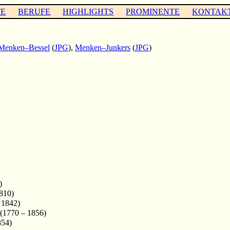
TE
BERUFE
HIGHLIGHTS
PROMINENTE
KONTAK
Menken–Bessel
(
JPG
),
Menken–Junkers
(
JPG
)
)
810)
 1842)
1770 – 1856)
854)