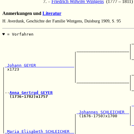
Friedrich
Wilhelm
Wintgens
(1777 – 1811)
-
Anmerkungen und
Literatur
H. Averdunk, Geschichte der Familie Wintgens, Duisburg 1909, S. 95
♥ = Vorfahren                                          
                                                       
                                                      _
                                                     | 
                               ______________________| 
                              |                      | 
                              |                      |_
                              |                        
 Johann GEYER                
|                        
| x1723                       |                        
|                             |                       _
|                             |                      | 
|                             |______________________| 
|                                                    | 
|                                                    |_
|--
Anna Gertrud GEYER
|  
(1736-1782)x1757
|                                                      
|                                                     
 
|                                                    | 
|                              
 Johannes SCHLEICHER  
|

|                             | (1676-1750)x1700     | 
|                             |                      | 
|                             |                      |
 
|                             |                        
|
 Maria Elisabeth SCHLEICHER  
|
