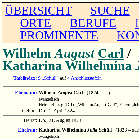
ÜBERSICHT
SUCHE
ORTE
BERUFE
PROMINENTE
KO
Wilhelm
August
Carl
/
Katharina Wilhelmina
Tafelindex:
9 „Schüll“
auf
4 Anschlusstafeln
Ehemann:
Wilhelm
August
Carl
(1824 – ....)
evangelisch
Heiratseintrag (IGI): „Wilhelm August Carl“, Eltern „J
Geburt:
Do., 1. April 1824
Heirat:
Do., 21. August 1873
Ehefrau:
Katharina Wilhelmina
Julia
Schüll
(1823 – nac
evangelisch