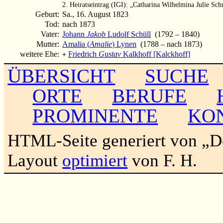
2. Heiratseintrag (IGI): „Catharina Wilhelmina Julie S
Geburt:
Sa., 16. August 1823
Tod:
nach 1873
Vater:
Johann
Jakob
Ludolf Schüll
(1792 – 1840)
Mutter:
Amalia (
Amalie
) Lynen
(1788 – nach 1873)
weitere Ehe:
Friedrich
Gustav
Kalkhoff [Kalckhoff]
+
ÜBERSICHT
SUCHE
ORTE
BERUFE
PROMINENTE
KO
HTML-Seite generiert von „
Layout
optimiert
von F. H.