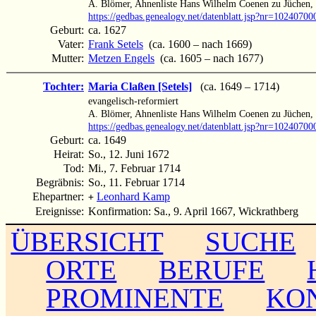
A. Blömer, Ahnenliste Hans Wilhelm Coenen zu Jüchen,
https://gedbas.genealogy.net/datenblatt.jsp?nr=10240700
Geburt:
ca. 1627
Vater:
Frank Setels
(ca. 1600 – nach 1669)
Mutter:
Metzen Engels
(ca. 1605 – nach 1677)
Tochter:
Maria Claßen [Setels]
(ca. 1649 – 1714)
evangelisch-reformiert
A. Blömer, Ahnenliste Hans Wilhelm Coenen zu Jüchen,
https://gedbas.genealogy.net/datenblatt.jsp?nr=10240700
Geburt:
ca. 1649
Heirat:
So., 12. Juni 1672
Tod:
Mi., 7. Februar 1714
Begräbnis:
So., 11. Februar 1714
Ehepartner:
Leonhard Kamp
+
Ereignisse:
Konfirmation: Sa., 9. April 1667, Wickrathberg
ÜBERSICHT
SUCHE
ORTE
BERUFE
PROMINENTE
KO