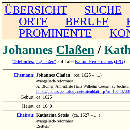
ÜBERSICHT
SUCHE
ORTE
BERUFE
PROMINENTE
KO
Johannes
Claßen
/
Kat
Tafelindex:
1 „Claßen“
auf Tafel
Kamp–Heidermanns
(
JPG
)
Ehemann:
Johannes Claßen
(ca. 1625 – ....)
evangelisch-reformiert
A. Blömer, Ahnenliste Hans Wilhelm Coenen zu Jüchen,
https://gedbas.genealogy.net/datenblatt.jsp?nr=10240700
Geburt:
ca. 1625
Heirat:
ca. 1648
Ehefrau:
Katharina Setels
(ca. 1627 – ....)
evangelisch-reformiert
„Settels“