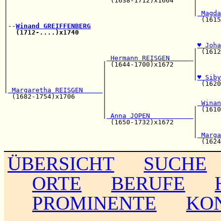
|                          (1638-1712)x1664     |      
|                                               |      
|                                               |
 Magda
|                                                 (1615
|--
Winand GREIFFENBERG
|  
(1712-....)x1740
|                                                      
|                                                
♥ Joha
|                                               | (1612
|                         
 Hermann REISGEN      
|

|                        | (1644-1700)x1672     |      
|                        |                      |      
|                        |                      |
♥ Siby
|                        |                        (1620
|
 Margaretha REISGEN     
|                             
  (1682-1754)x1706       |                             
                         |                       
 Winan
                         |                      | (1610
                         |
 Anna JOPEN           
|

                           (1650-1732)x1672     |      
                                                |      
                                                |
 Marga
ÜBERSICHT
SUCHE
ORTE
BERUFE
PROMINENTE
KO