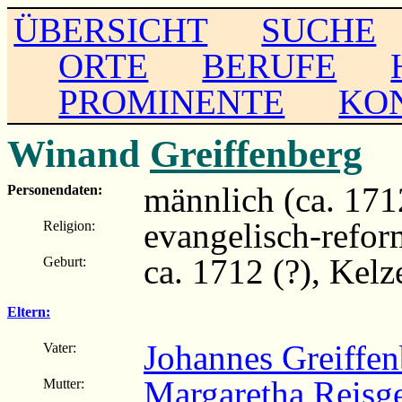
ÜBERSICHT
SUCHE
ORTE
BERUFE
PROMINENTE
KO
Winand
Greiffenberg
männlich (ca. 1712
Personendaten:
evangelisch-refor
Religion:
ca. 1712 (?), Kel
Geburt:
Eltern:
Johannes Greiffen
Vater:
Margaretha Reisg
Mutter: