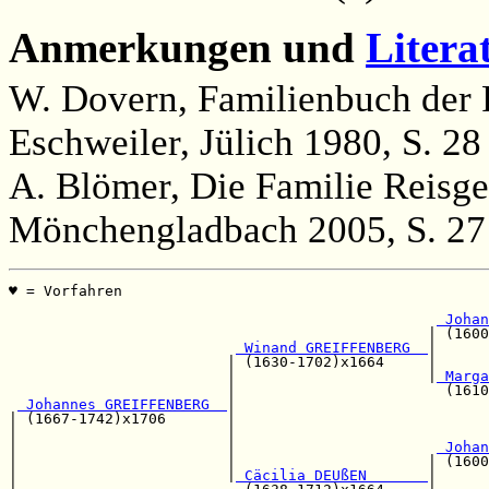
Anmerkungen und
Litera
W. Dovern, Familienbuch der 
Eschweiler, Jülich 1980, S. 28
A. Blömer, Die Familie Reisge
Mönchengladbach 2005, S. 27
♥ = Vorfahren                                          
                                                       
 Johan
                                                | (1600
 Winand GREIFFENBERG  
|      
                         | (1630-1702)x1664     |      
                         |                      |
 Marga
                         |                        (1610
 Johannes GREIFFENBERG  
|

| (1667-1742)x1706       |                             
|                        |                             
|                        |                       
 Johan
|                        |                      | (1600
|                        |
 Cäcilia DEUßEN       
|
