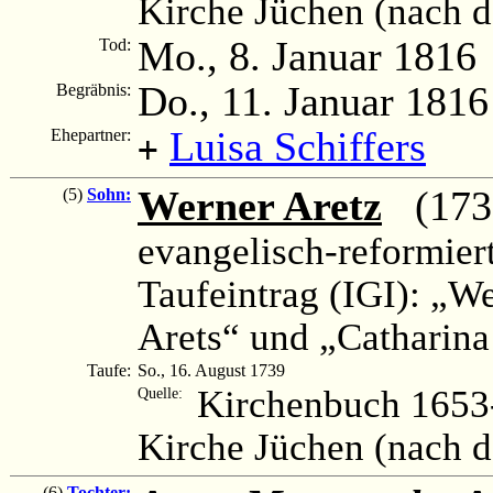
Kirche Jüchen (nach 
Mo., 8. Januar 1816
Tod:
Do., 11. Januar 1816
Begräbnis:
Luisa Schiffers
Ehepartner:
+
Werner Aretz
(1739 
(5)
Sohn:
evangelisch-reformier
Taufeintrag (IGI): „We
Arets“ und „Catharina
Taufe:
So., 16. August 1739
Kirchenbuch 1653-
Quelle:
Kirche Jüchen (nach 
(6)
Tochter: