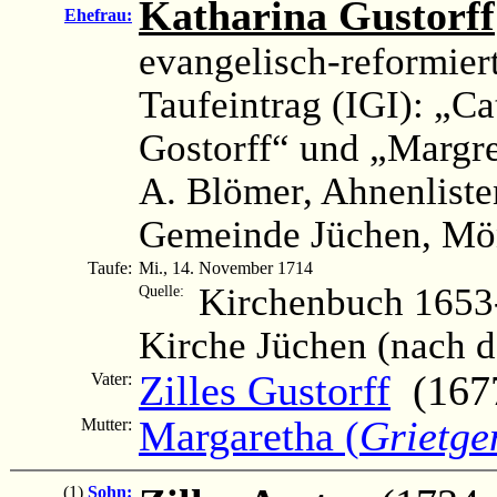
Katharina Gustorff
Ehefrau:
evangelisch-reformier
Taufeintrag (IGI): „Cat
Gostorff“ und „Margre
A. Blömer, Ahnenliste
Gemeinde Jüchen, Mön
Taufe:
Mi., 14. November 1714
Kirchenbuch 1653-
Quelle:
Kirche Jüchen (nach 
Zilles Gustorff
(1677
Vater:
Margaretha (
Grietge
Mutter:
(1)
Sohn: