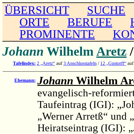
ÜBERSICHT
SUCHE
ORTE
BERUFE
PROMINENTE
KO
Johann
Wilhelm
Aretz
Tafelindex:
2 „Aretz“
auf
3 Anschlusstafeln
/
12 „Gustorff“
au
Johann
Wilhelm Ar
Ehemann:
evangelisch-reformier
Taufeintrag (IGI): „Jo
„Werner Arretß“ und 
Heiratseintrag (IGI): 