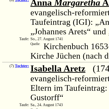
Anna
Margaretha
A
evangelisch-reformier
Taufeintrag (IGI): „A
„Johannes Arets“ und 
Taufe:
So., 27. August 1741
Kirchenbuch 1653-
Quelle:
Kirche Jüchen (nach 
Isabella Aretz
(1743
(7)
Tochter:
evangelisch-reformier
Eltern im Taufeintrag
Gustorff“
Taufe:
Sa., 24. August 1743