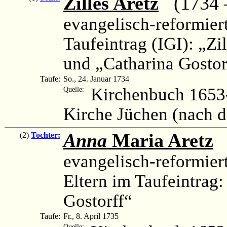
Zilles Aretz
(1734 – 
evangelisch-reformier
Taufeintrag (IGI): „Zi
und „Catharina Gostor
Taufe:
So., 24. Januar 1734
Kirchenbuch 1653-
Quelle:
Kirche Jüchen (nach 
Anna
Maria Aretz
(
(2)
Tochter:
evangelisch-reformier
Eltern im Taufeintrag
Gostorff“
Taufe:
Fr., 8. April 1735
Quelle: