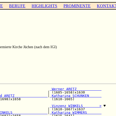
TE
BERUFE
HIGHLIGHTS
PROMINENTE
KONTAK
rmierte Kirche Jüchen (nach dem IGI)
                        
 Werner ARETZ            
                       | (1605-1658)x1630        

d ARETZ                
|
 Katharina SCHUNKEN      
1698)x1658               (1610-1665)             

                        
 Vinzenz WINKELS        >
 ♥

                       | (1610-1667)x1637        

INKELS                 
|
 Katharina WIMMERS       
1682)x1658               (1615-1641)             
