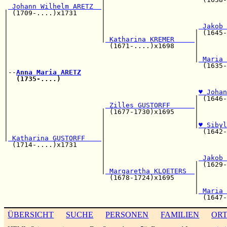
 Johann Wilhelm ARETZ  
|

| (1709-....)x1731      |                              
|                       |                              
|                       |                       
 Jakob 
|                       |                      | (1645-
|                       |
 Katharina KREMER     
|

|                         (1671-....)x1698     |       
|                                              |       
|                                              |
 Maria 
|                                                (1635-
|--
Anna Maria ARETZ
|  
(1735-....)
|                                                      
|                                               
♥ Johan
|                                              | (1646-
|                        
 Zilles GUSTORFF      
|

|                       | (1677-1730)x1695     |       
|                       |                      |       
|                       |                      |
♥ Sibyl
|                       |                        (1642-
|
 Katharina GUSTORFF    
|

  (1714-....)x1731      |                              
                        |                              
                        |                       
 Jakob 
                        |                      | (1629-
                        |
 Margaretha KLOETERS  
|

                          (1678-1724)x1695     |       
                                               |       
                                               |
 Maria 
ÜBERSICHT
SUCHE
PERSONEN
FAMILIEN
OR