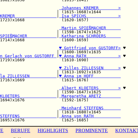
                        
 Johannes KREMER        >
                       | (1615-1668)x1644        

KREMER                 
|
 Isa SPICHS             >
1723)x1668               (1620-1657)             

                        
 Martin SPIEßMACHER      
                       | (1598-1674)x1625        

SPIEßMACHER            
|
 Katharina SCHRÖERS      
1714)x1668               (1600-1659)             

♥ Gottfried von GUSTORFF>
 ♥

                       | (1600-1669)x1635        

n Gerlach von GUSTORFF 
|
♥ Anna RATH             >
 ♥

1719)x1669               (1610-1690)             

                        
♥ Zilles ZILLESSEN      >
 ♥

                       | (1613-1692)x1635        

la ZILLESSEN           
|
♥ Anna im HOFF           
1716)x1669               (1615-1676)             

                        
 Albert KLOETERS        >
 ♥

                       | (1590-1647)x1625        

KLOETERS               
|
 Margaretha ARETZ        
1694)x1676               (1592-1675)             

                        
 Meinhard STEFFENS       
                       | (1618-1680)x1645        

STEFFENS               
|
 Anna von RATH           
TE
BERUFE
HIGHLIGHTS
PROMINENTE
KONTAK