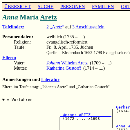
ÜBERSICHT
SUCHE
PERSONEN
FAMILIEN
OR
Anna
Maria
Aretz
Tafelindex:
2 „Aretz“
auf
3 Anschlusstafeln
Personendaten:
weiblich (1735 – ....)
Religion:
evangelisch-reformiert
Taufe:
Fr., 8. April 1735, Jüchen
Quelle:
Kirchenbuch 1653-1798 Evangelisch-refo
Eltern:
Vater:
Johann
Wilhelm Aretz
(1709 – ....)
Mutter:
Katharina Gustorff
(1714 – ....)
Anmerkungen und
Literatur
Eltern im Taufeintrag: „Johannis Aretz“ und „Catharina Gostorff“
♥ = Vorfahren                                          
                                                       
 Gerhar
                                               | (1634-
 Werner ARETZ         
|

                        | (1672-....)x1698     |       
                        |                      |       
                        |                      |
 Anna W
                        |                        (1638-