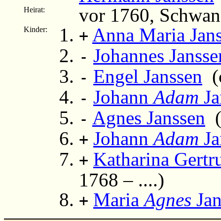
vor 1760, Schwan
Heirat:
Anna Maria Jan
Kinder:
+
Johannes Jansse
-
Engel Janssen
(c
-
Johann
Adam
Ja
-
Agnes Janssen
(
-
Johann
Adam
Ja
+
Katharina Gertr
+
1768 – ....)
Maria
Agnes
Jan
+