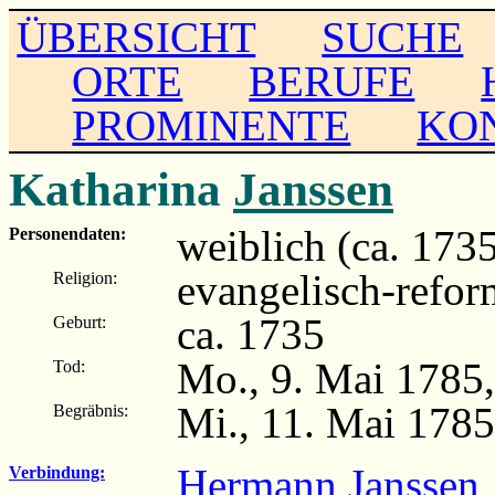
ÜBERSICHT
SUCHE
ORTE
BERUFE
PROMINENTE
KO
Katharina
Janssen
weiblich (ca. 173
Personendaten:
evangelisch-refor
Religion:
ca. 1735
Geburt:
Mo., 9. Mai 1785
Tod:
Mi., 11. Mai 178
Begräbnis:
Hermann Janssen
Verbindung: