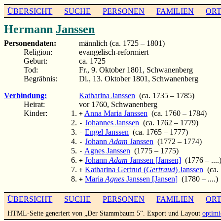
ÜBERSICHT
SUCHE
PERSONEN
FAMILIEN
OR
Hermann
Janssen
Personendaten:
männlich (ca. 1725 – 1801)
Religion:
evangelisch-reformiert
Geburt:
ca. 1725
Tod:
Fr., 9. Oktober 1801, Schwanenberg
Begräbnis:
Di., 13. Oktober 1801, Schwanenberg
Verbindung:
Katharina Janssen
(ca. 1735 – 1785)
Heirat:
vor 1760, Schwanenberg
Kinder:
Anna Maria Janssen
(ca. 1760 – 1784)
+
Johannes Janssen
(ca. 1762 – 1779)
-
Engel Janssen
(ca. 1765 – 1777)
-
Johann
Adam
Janssen
(1772 – 1774)
-
Agnes Janssen
(1775 – 1775)
-
Johann
Adam
Janssen [Jansen]
(1776 – ....
+
Katharina Gertrud (
Gertraud
) Janssen
(ca. 
+
Maria
Agnes
Janssen [Jansen]
(1780 – ....)
+
ÜBERSICHT
SUCHE
PERSONEN
FAMILIEN
OR
HTML-Seite generiert von „Der Stammbaum 5“. Export und Layout
optimi