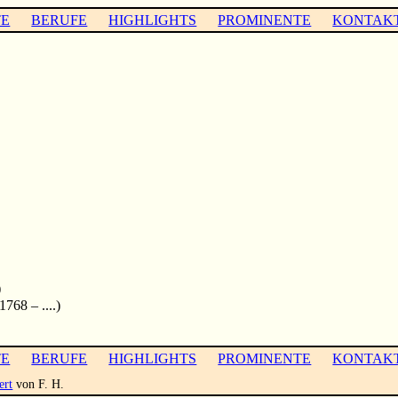
TE
BERUFE
HIGHLIGHTS
PROMINENTE
KONTAK
)
1768 – ....)
TE
BERUFE
HIGHLIGHTS
PROMINENTE
KONTAK
ert
von F. H.