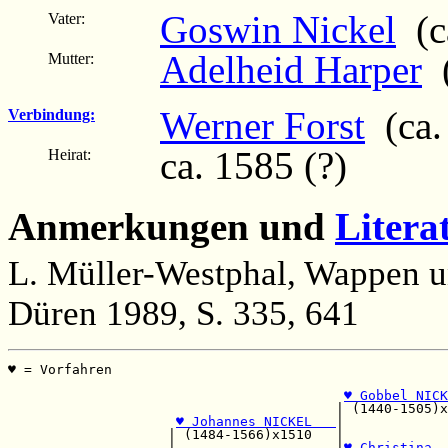
Goswin Nickel
(c
Vater:
Adelheid Harper
(
Mutter:
Werner Forst
(ca.
Verbindung:
ca. 1585 (?)
Heirat:
Anmerkungen und
Litera
L. Müller-Westphal, Wappen u
Düren 1989, S. 335, 641
♥ = Vorfahren                                          
                                                       
♥ Gobbel NICK
                                         | (1440-1505)x
♥ Johannes NICKEL   
|             
                    | (1484-1566)x1510   |             
                    |                    |
♥ Christina  