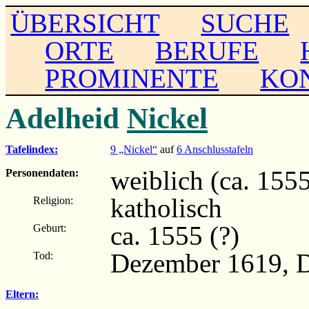
ÜBERSICHT
SUCHE
ORTE
BERUFE
PROMINENTE
KO
Adelheid
Nickel
Tafelindex:
9 „Nickel“
auf
6 Anschlusstafeln
weiblich (ca. 155
Personendaten:
katholisch
Religion:
ca. 1555 (?)
Geburt:
Dezember 1619, 
Tod:
Eltern: