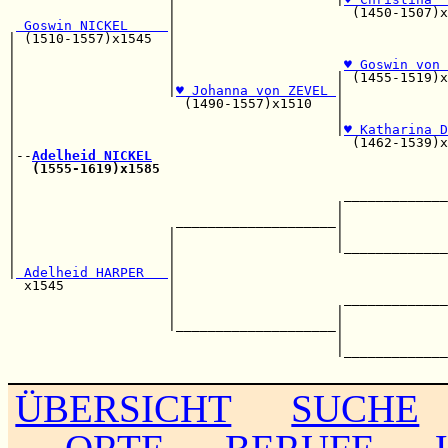
                    |                      (1450-1507)x
 Goswin NICKEL     
|

| (1510-1557)x1545  |                                  
|                   |                                  
|                   |                     
♥ Goswin von 
|                   |                    | (1455-1519)x
|                   |
♥ Johanna von ZEVEL 
|

|                     (1490-1557)x1510   |             
|                                        |             
|                                        |
♥ Katharina D
|                                          (1462-1539)x
|--
Adelheid NICKEL
|  
(1555-1619)x1585
                                    
|                                                      
|                                         _____________
|                                        |             
|                    ____________________|             
|                   |                    |             
|                   |                    |_____________
|                   |                                  
|
 Adelheid HARPER   
|                                  
  x1545             |                                  
                    |                     _____________
                    |                    |             
                    |____________________|             
                                         |             
                                         |_____________
ÜBERSICHT
SUCHE