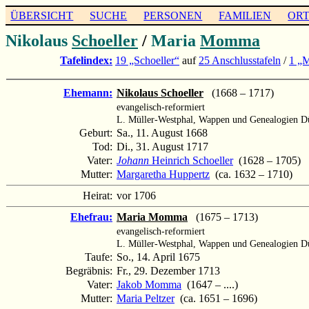
ÜBERSICHT
SUCHE
PERSONEN
FAMILIEN
OR
Nikolaus
Schoeller
/
Maria
Momma
Tafelindex:
19 „Schoeller“
auf
25 Anschlusstafeln
/
1 „
Ehemann:
Nikolaus Schoeller
(1668 – 1717)
evangelisch-reformiert
L. Müller-Westphal, Wappen und Genealogien Dü
Geburt:
Sa., 11. August 1668
Tod:
Di., 31. August 1717
Vater:
Johann
Heinrich Schoeller
(1628 – 1705)
Mutter:
Margaretha Huppertz
(ca. 1632 – 1710)
Heirat:
vor 1706
Ehefrau:
Maria Momma
(1675 – 1713)
evangelisch-reformiert
L. Müller-Westphal, Wappen und Genealogien Dü
Taufe:
So., 14. April 1675
Begräbnis:
Fr., 29. Dezember 1713
Vater:
Jakob Momma
(1647 – ....)
Mutter:
Maria Peltzer
(ca. 1651 – 1696)