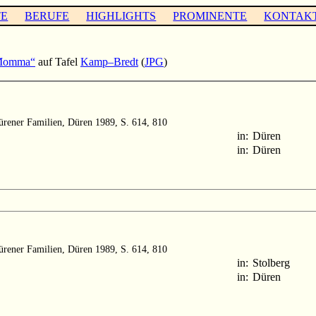
TE
BERUFE
HIGHLIGHTS
PROMINENTE
KONTAK
Momma“
auf Tafel
Kamp–Bredt
(
JPG
)
rener Familien, Düren 1989, S. 614, 810
in:
Düren
in:
Düren
rener Familien, Düren 1989, S. 614, 810
in:
Stolberg
in:
Düren