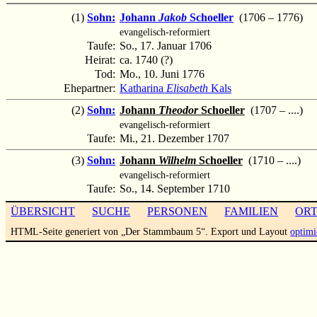
(1)
Sohn:
Johann
Jakob
Schoeller
(1706 – 1776)
evangelisch-reformiert
Taufe:
So., 17. Januar 1706
Heirat:
ca. 1740 (?)
Tod:
Mo., 10. Juni 1776
Ehepartner:
Katharina
Elisabeth
Kals
(2)
Sohn:
Johann
Theodor
Schoeller
(1707 – ....)
evangelisch-reformiert
Taufe:
Mi., 21. Dezember 1707
(3)
Sohn:
Johann
Wilhelm
Schoeller
(1710 – ....)
evangelisch-reformiert
Taufe:
So., 14. September 1710
ÜBERSICHT
SUCHE
PERSONEN
FAMILIEN
OR
HTML-Seite generiert von „Der Stammbaum 5“. Export und Layout
optimi